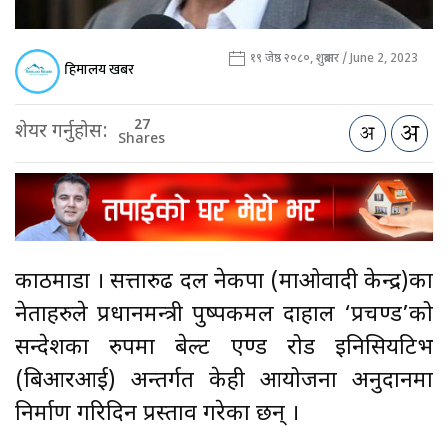
१९ जेष्ठ २०८०, शुक्रबार / June 2, 2023
हिमालय खबर
27
शेयर गर्नुहोस:
Shares
काठमाडौँ । सत्तारुढ दल नेकपा (माओवादी केन्द्र)का
नेताहरुले प्रधानमन्त्री पुष्पकमल दाहाल ‘प्रचण्ड’को
सन्देशका रुपमा बेल्ट एण्ड रोड इनिसियटिभ
(बिआरआई) अन्तर्गत केही आयोजना अनुदानमा
निर्माण गरिदिन प्रस्ताव गरेका छन् ।