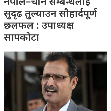
नेपाल–चीन सम्बन्धलाई
सुदृढ तुल्याउन सौहार्दपूर्ण
छलफल : उपाध्यक्ष
सापकोटा