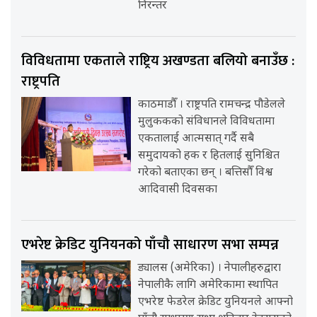
निरन्तर
विविधतामा एकताले राष्ट्रिय अखण्डता बलियो बनाउँछ :
राष्ट्रपति
काठमाडौँ । राष्ट्रपति रामचन्द्र पौडेलले
मुलुककको संविधानले विविधतामा
एकतालाई आत्मसात् गर्दै सबै
समुदायको हक र हितलाई सुनिश्चित
गरेको बताएका छन् । बत्तिसौँ विश्व
आदिवासी दिवसका
एभरेष्ट क्रेडिट युनियनको पाँचौ साधारण सभा सम्पन्न
ड्यालस (अमेरिका) । नेपालीहरुद्वारा
नेपालीकै लागि अमेरिकामा स्थापित
एभरेष्ट फेडरेल क्रेडिट युनियनले आफ्नो