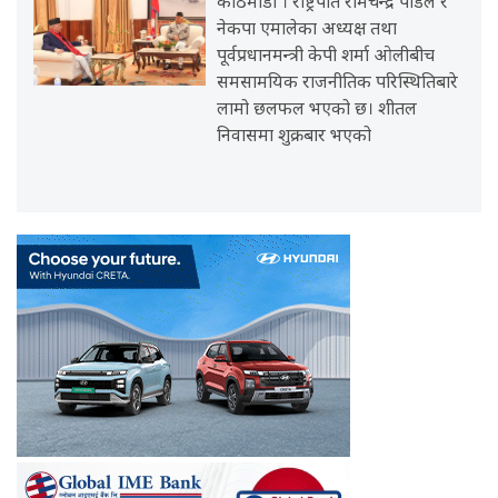
काठमाडौँ । राष्ट्रपति रामचन्द्र पौडेल र
नेकपा एमालेका अध्यक्ष तथा
पूर्वप्रधानमन्त्री केपी शर्मा ओलीबीच
समसामयिक राजनीतिक परिस्थितिबारे
लामो छलफल भएको छ। शीतल
निवासमा शुक्रबार भएको