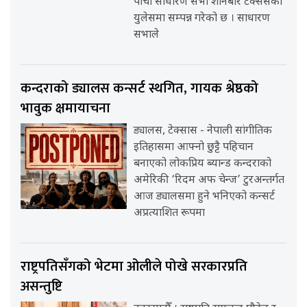
पाँचौ साधारण सभा शनिबार टेक्ससको
युलेसमा सम्पन्न गरेको छ । साधारण
सभाले
कन्दराको ड्यालस कन्सर्ट स्थगित, गायक श्रेष्ठको
भावुक क्षमायाचना
ड्यालस, टेक्सास - नेपाली सांगीतिक
इतिहासमा आफ्नो छुट्टै पहिचान
बनाएको लोकप्रिय ब्यान्ड कन्दराको
अमेरिकी ‘रिदम अफ चेन्ज’ टुरअन्तर्गत
आज ड्यालसमा हुने भनिएको कन्सर्ट
अप्रत्याशित रूपमा
राष्ट्रपतिसँगको भेटमा ओलीले पोखे सरकारप्रति
असन्तुष्टि