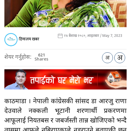
२४ बैशाख २०८०, आइतबार / May 7, 2023
हिमालय खबर
621
शेयर गर्नुहोस:
Shares
काठमाडौँ । नेपाली कांग्रेसकी सांसद डा आरजु राणा
देउवाले नक्कली भूटानी शरणार्थी प्रकरणमा
आफूलाई नियतबस र जबर्जस्ती तान्न खोजिएको भन्दै
त्यसमा आफूले नबिराएकाले नडराउने बताएकी छन्