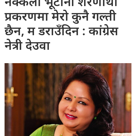
नक्कली भूटानी शरणार्थी
प्रकरणमा मेरो कुनै गल्ती
छैन, म डराउँदिन : कांग्रेस
नेत्री देउवा