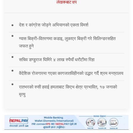
लेखकबाट थप
देश र कांग्रेस जोड्ने अभियानको एकता विमर्श
ग्यास बिक्री-वितरणमा कडाइ, लुकाएर बिक्री गरे सिलिन्डरसहित
जफत हुने
सचिव डण्डुराज घिमिरे ४ लाख रुपैयाँ धरौटीमा रिहा
वैदेशिक रोजगारमा गएका कागजातविहीनको उद्धार गर्दै श्रम मन्त्रालय
रातभरको रुसी हवाई हमलाबाट किएभ क्षेत्र प्रभावित, १७ जनाको
मृत्यु