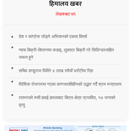
हिमालय खबर
लेखकबाट थप
देश र कांग्रेस जोड्ने अभियानको एकता विमर्श
ग्यास बिक्री-वितरणमा कडाइ, लुकाएर बिक्री गरे सिलिन्डरसहित
जफत हुने
सचिव डण्डुराज घिमिरे ४ लाख रुपैयाँ धरौटीमा रिहा
वैदेशिक रोजगारमा गएका कागजातविहीनको उद्धार गर्दै श्रम मन्त्रालय
रातभरको रुसी हवाई हमलाबाट किएभ क्षेत्र प्रभावित, १७ जनाको
मृत्यु