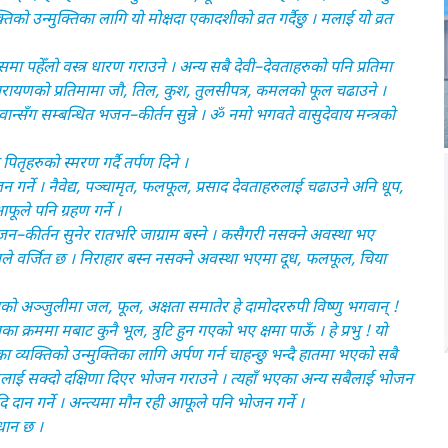
को उन्मुक्तिका लागि यो मोक्षदा एकादशीको व्रत गर्दैछु । मलाई यो व्रत
मा पहेँलो वस्त्र धारण गराउने । अन्य सबै देवी–देवताहरुको पनि प्रतिमा
ी–नारायणको प्रतिमामा जौ, तिल, कुश, तुलसीपत्र, कमलको फूल चढाउने ।
गवान्सँग सम्बन्धित भजन–कीर्तन सुन्ने । ॐ नमो भगवते वासुदेवाय मन्त्रको
पितृहरुको स्मरण गर्दै तर्पण दिने ।
न गर्ने । नैवेद्य, पञ्चामृत, फलफूल, प्रसाद देवताहरुलाई चढाउने अनि धूप,
फूले पनि ग्रहण गर्ने ।
भजन–कीर्तन सुनेर रातभरि जाग्राम बस्ने । कसैगरी नसक्ने अवस्था भए
णरुपले वर्जित छ । निराहार बस्न नसक्ने अवस्था भएमा दूध, फलफूल, चिया
ातको अञ्जुलीमा जल, फूल, अक्षता समातेर हे दामोदररुपी विष्णु भगवान् !
ा क्रममा मबाट कुनै भूल, त्रुटि हुन गएको भए क्षमा पाऊँ । हे प्रभु ! यो
ेका व्यक्तिको उन्मुक्तिका लागि अर्पण गर्न चाहन्छु भन्दै हातमा भएको सबै
हरुलाई सक्दो दक्षिणा दिएर भोजन गराउने । त्यहाँ भएका अन्य सबैलाई भोजन
दि दान गर्ने । अन्त्यमा मौन रही आफूले पनि भोजन गर्ने ।
वधान छ ।