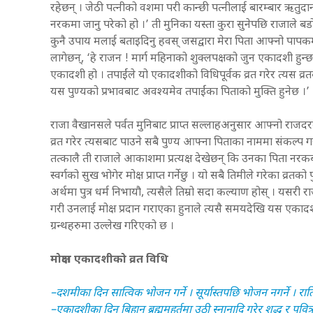
रहेछन् । जेठी पत्नीको वशमा परी कान्छी पत्नीलाई बारम्बार ऋतु
नरकमा जानु परेको हो ।’ ती मुनिका यस्ता कुरा सुनेपछि राजाले बडो य
कुनै उपाय मलाई बताइदिनु हवस् जसद्वारा मेरा पिता आफ्नो पापकर्म
लागेछन्, ‘हे राजन ! मार्ग महिनाको शुक्लपक्षको जुन एकादशी हुन्छ
एकादशी हो । तपाईंले यो एकादशीको विधिपूर्वक व्रत गरेर त्यस व्रतब
यस पुण्यको प्रभावबाट अवश्यमेव तपाईंका पिताको मुक्ति हुनेछ ।’
राजा वैखानसले पर्वत मुनिबाट प्राप्त सल्लाहअनुसार आफ्नो राज
व्रत गरेर त्यसबाट पाउने सबै पुण्य आफ्ना पिताका नाममा संकल्प ग
तत्कालै ती राजाले आकाशमा प्रत्यक्ष देखेछन् कि उनका पिता नरकबाट 
स्वर्गको सुख भोगेर मोक्ष प्राप्त गर्नेछु । यो सबै तिमीले गरेका 
अर्थमा पुत्र धर्म निभायौ, त्यसैले तिम्रो सदा कल्याण होस् । यसर
गरी उनलाई मोक्ष प्रदान गराएका हुनाले त्यसै समयदेखि यस एकादशी
ग्रन्थहरुमा उल्लेख गरिएको छ ।
मोक्षदा एकादशीको व्रत विधि
–दशमीका दिन सात्विक भोजन गर्ने । सूर्यास्तपछि भोजन नगर्ने । राति भ
–एकादशीका दिन बिहान ब्रह्ममुहूर्तमा उठी स्नानादि गरेर शुद्ध र पव