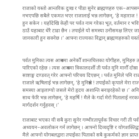
राजाको यस्तो आन्तरिक दुःख र पीडा सुनेर ब्राह्मणहरु एक–आपसम
नभएपछि सबैले एकमत भएर राजालाई भन्न लागेछन्, ‘हे महाराज ! ह
हुन सकेन । यहाँदेखि केही पर पर्वत नाम गरेका भूत, वर्तमान र भ
ठाउँ यहाबाट धेरै टाढा छैन । तपाईंले यो समस्या उनीसमक्ष लि
जानकारी हुन सक्नेछ ।’ आफ्ना राज्यका विद्वान् ब्राह्मणहरुको
पर्वत मुनिका त्यस आश्रममा अनेकौँ शान्तचित्तका योगीहरु, मुनिहर
पारिएको रहेछ । त्यस आश्रममा त्रिकालदर्शी ती पर्वत मुनि मानौँ दोस्
साष्टाङ्ग दण्डवत् गरेर आफ्नो परिचय दिएछन् । पर्वत मुनिले पनि
राजाले ऋषिलाई भन्न लागेछन्, ‘हे मुनिश्रेष्ठ ! तपाईंको कृपाले म
समस्या आइलाग्यो जसले मेरो हृदय अशान्ति बनाइरहेको छ ।’ अनि 
साथ फेरि भन्न लागेछन्, ‘हे महर्षि ! मैले के गर्दा मेरो पितालाई 
मार्गदर्शन गर्नुहवस् ।’
राजाबाट भएका यी सबै कुरा सुनेर गम्भीरतापूर्वक विचार गरी ती पर्
अध्ययन–अवलोकन गर्न लागेछन् । आफ्नो दिव्यदृष्टि र योगशक्तिद्वा
मैले आफ्नो योगबलद्वारा तपाईंका पिताको सबै कुकर्मको ज्ञान प्राप