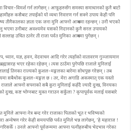
ा विचार–विमर्श गर्न लागेछन् । आफूहरुसँग समस्या समाधानको कुनै बाटो
ामीहरु कसैबाट तपाईंको यो व्यथा निवारण गर्न सक्ने उपाय केही पनि
विष्य तीनैकालका ज्ञाता एक जना मुनि आफ्नो आश्रममा रहन्छन् । उनी भएको
एर जानु भएमा उनीबाट अवश्यमेव यसको निदानको कुनै सरल उपायको
 यस्तो सल्लाह उचित ठानेर ती राजा पर्वत मुनिका आश्रममा पुगेछन् ।
ु तप, ध्यान, यज्ञ, हवन, वेदवाचन आदि गरेर त्यहाँको वातावरण गुञ्जायमान
रा ब्रह्मासरह भएर रहेका रहेछन् । त्यस ठाउँमा पुगेपछि राजाले मुनिलाई
 राजालाई तिनका राज्यको कुशल–मङ्गलका बारेमा सोधपुछ गरेछन् । तब
ेरा राज्यमा सबैथोक कुशल–मङ्गल छ । तर, मेरा अगाडि अकस्मात् एक यस्तो
राजाले आफ्नो सपनाको सबै कुरा मुनिलाई कहँदै ज्यादै दुःख, विनयका
नरकको दुःख, कष्ट भोग्नबाट मुक्त गराउन सकुँला ? कृपापूर्वक मलाई यसबारे
वत मुनिले आफ्ना नेत्र बन्द गरेर राजाका पिताको भूत र भविष्यको
रा अन्वेषण गरेर केही समयपछि पर्वत मुनिले भन्न लागेछन्, ‘हे महाराज !
्त गरिसकेँ । उनले आफ्नो पूर्वजन्ममा आफ्ना पत्नीहरुबीच भेदभाव गरेका