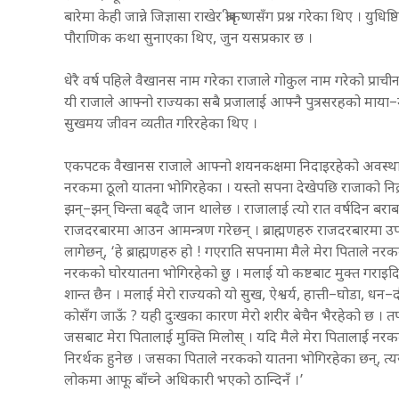
बारेमा केही जान्ने जिज्ञासा राखेर श्रीकृष्णसँग प्रश्न गरेका थिए । युध
पौराणिक कथा सुनाएका थिए, जुन यसप्रकार छ ।
धेरै वर्ष पहिले वैखानस नाम गरेका राजाले गोकुल नाम गरेको प्राचीन
यी राजाले आफ्नो राज्यका सबै प्रजालाई आफ्नै पुत्रसरहको माया–मम
सुखमय जीवन व्यतीत गरिरहेका थिए ।
एकपटक वैखानस राजाले आफ्नो शयनकक्षमा निदाइरहेको अवस्थामा 
नरकमा ठूलो यातना भोगिरहेका । यस्तो सपना देखेपछि राजाको निद्
झन्–झन् चिन्ता बढ्दै जान थालेछ । राजालाई त्यो रात वर्षदिन बर
राजदरबारमा आउन आमन्त्रण गरेछन् । ब्राह्मणहरु राजदरबारमा उप
लागेछन्, ‘हे ब्राह्मणहरु हो ! गएराति सपनामा मैले मेरा पिताले नरकक
नरकको घोरयातना भोगिरहेको छु । मलाई यो कष्टबाट मुक्त गराइदिन 
शान्त छैन । मलाई मेरो राज्यको यो सुख, ऐश्वर्य, हात्ती–घोडा, धन–
कोसँग जाऊँ ? यही दुःखका कारण मेरो शरीर बेचैन भैरहेको छ । तपाई
जसबाट मेरा पितालाई मुक्ति मिलोस् । यदि मैले मेरा पितालाई नरकक
निरर्थक हुनेछ । जसका पिताले नरकको यातना भोगिरहेका छन्, त्यस
लोकमा आफू बाँच्ने अधिकारी भएको ठान्दिनँ ।’