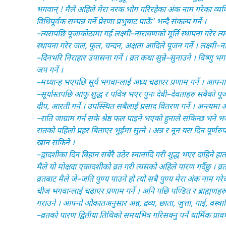
भगवान् ! मैले अहिले मेरा नरक भोग गरिरहेका अंक नाम गरेका व्यक्ति
विधिपूर्वक सम्पन्न गर्ने प्रेरणा प्रभुबाट पाऊँ’ भन्दै संकल्प गर्ने ।
–त्यसपछि पूजाकोठामा गई लक्ष्मी–नारायणको मूर्ति स्थापना गरेर त्यस
स्थापना गरेर जल, फूल, चन्दन, अक्षता आदिले पूजन गर्ने । लक्ष्म
–दिनभरि निराहार उपासना गर्ने । व्रत कथा सुन्ने–सुनाउने । विष्णु भ
जप गर्ने ।
–मध्यान्ह भएपछि सूर्य भगवान्लाई अघ्र्य चढाएर प्रणाम गर्ने । आफ्ना 
–सूर्यास्तपछि आफू शुद्ध र पवित्र भएर पुनः देवी–देवताहरु सबैको पूज
दीप, आरती गर्ने । उपस्स्थित सबैलाई प्रसाद वितरण गर्ने । अन्त्यमा आ
–राति जाग्राम गर्न सके श्रेष्ठ फल पाइने भएको हुनाले सकिन्छ भने 
रातको पहिलो प्रहर बिताएर भुईंमा सुत्ने । अन्न र नून यस दिन पूर्
खान सकिने ।
–द्वादशीका दिन बिहान सबेरै उठेर स्नानादि गरी शुद्ध भएर दाहिने ह
मैले यो मोक्षदा एकादशीको व्रत गरी त्यसको अहिले पारण गर्दैछु । व्रतक
व्रतबाट मैले जे–जति पुण्य पाउने हो त्यो सबै पुण्य मेरा अंक नाम गर
चीज भगवान्लाई चढाएर प्रणाम गर्ने । अनि पछि पण्डित र ब्राह्मण
गराउने । आफ्नो औकातअनुसार अन्न, द्रव्य, छाता, जुत्ता, गाई, वस्त्रा
–व्रतको पारण द्वितीया तिथिको समयभित्र गरिसक्नु पर्ने धार्मिक प्रा