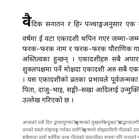
वै
दिक सनातन र हिन्दु पञ्चाङ्गअनुसार 
वर्षमा दुई वटा एकादशी थपिन गएर जम्मा–जम्
फरक–फरक नाम र फरक–फरक पौराणिक गाथा 
अस्तित्वका हुन्छन् । एकादशीहरु सबै अपार
शुक्लपक्षमा पर्ने मोक्षदा एकादशी अरु सबै एक
। यस एकादशीको व्रतका प्रभावले पूर्वजन्मक
पिता, दाजु–भाइ, सङ्गी–सखा आदिलाई उन्मुक्ति मि
उल्लेख गरिएको छ ।
आजको यसै दिन द्वापरयुगमा श्रीकृष्णको मुखारबिन्दुबाट श्रीमद्भग
उनको यस्तो मोहभङ्ग गर्नका लागि श्रीकृष्णले मोक्षदायिनी गीत
सबैभन्दा ठूलो धार्मिक ग्रन्थ गीताको जयन्तीका रुपमा पनि मनाउने गर्