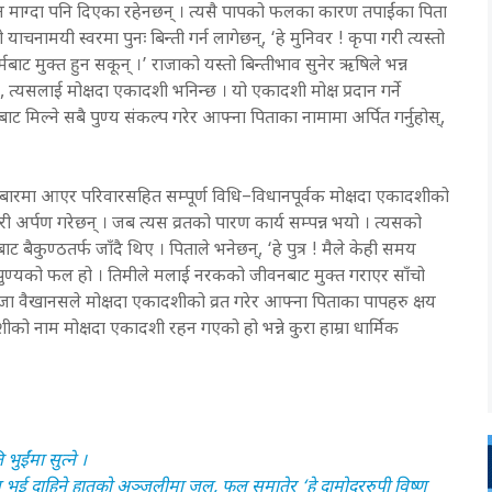
दान माग्दा पनि दिएका रहेनछन् । त्यसै पापको फलका कारण तपाईंका पिता
ाचनामयी स्वरमा पुनः बिन्ती गर्न लागेछन्, ‘हे मुनिवर ! कृपा गरी त्यस्तो
बाट मुक्त हुन सकून् ।’ राजाको यस्तो बिन्तीभाव सुनेर ऋषिले भन्न
, त्यसलाई मोक्षदा एकादशी भनिन्छ । यो एकादशी मोक्ष प्रदान गर्ने
ाट मिल्ने सबै पुण्य संकल्प गरेर आफ्ना पिताका नामामा अर्पित गर्नुहोस्,
दरबारमा आएर परिवारसहित सम्पूर्ण विधि–विधानपूर्वक मोक्षदा एकादशीको
री अर्पण गरेछन् । जब त्यस व्रतको पारण कार्य सम्पन्न भयो । त्यसको
बैकुण्ठतर्फ जाँदै थिए । पिताले भनेछन्, ‘हे पुत्र ! मैले केही समय
व्रतको पुण्यको फल हो । तिमीले मलाई नरकको जीवनबाट मुक्त गराएर साँचो
ी राजा वैखानसले मोक्षदा एकादशीको व्रत गरेर आफ्ना पिताका पापहरु क्षय
को नाम मोक्षदा एकादशी रहन गएको हो भन्ने कुरा हाम्रा धार्मिक
ुईंमा सुत्ने ।
ित्र भई दाहिने हातको अञ्जुलीमा जल, फूल समातेर ‘हे दामोदररुपी विष्णु