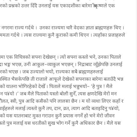
िष्ठिरको प्रश्नको उत्तर दिँदै उनलाई यस एकादशीका बारेमा श्रीकृष्णले एक
 नगरमा राज्य गर्दथे । उनका राज्यमा चारै वेदका ज्ञाता ब्राह्मणहरु थिए ।
ता गर्दथे । त्यस राज्यमा कुनै कुराको कमी थिएन । त्यहाँका प्रजाहरुले
एक विचित्रको सपना देखेछन् । त्यो सपना कस्तो भने, उनका पिताले
रा भङ्ग भएछ, उनी आकुल–व्याकुल भएछन् । निद्राबाट व्युँझेपछि उनलाई
ाबरको भएछ । जब उज्यालो भयो, राज्यका सबै ब्राह्मणहरुलाई
स्थित भैसकेपछि ती राजाले आफूले देखेको सपनाका बारेमा बताउँदै भन्न
ो यातना भोगिरहेको देखेँ । पिताले मलाई भन्नुभयो– ‘हे पुत्र ! मैले
प¥यो ।’ जब मैले पिताको यस्तो बोली सुनेँ, त्यस क्षणदेखि मेरो मन
दौलत, स्त्री, पुत्र आदि कसैको पनि लालसा छैन । म यो व्यथा लिएर कहाँ र
ंहरुले मलाई त्यस्तो कुनै तप, दान, व्रत, त्याग आदि बताइदिनु प¥यो,
ो यस यातनाबाट मुक्त गराउन कुनै प्रयास नगर्ने हो भने मेरो जीवन
्तो पुत्र मलाई यस धरतीको सुख भोग गर्ने कुनै अधिकार छैन । मैले यस