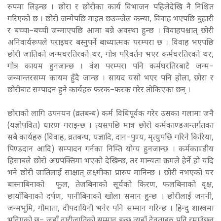
रुपमा लिइन्छ । छोरा र छोरीका कार्य विभाजन पहिलेदेखि नै निश्चित
गरिएको छ । छोरी जन्मेपछि माइत छउञ्जेल कन्या, विवाह भएपछि बुहारी
र बच्चा–बच्ची जन्माएपछि आमा बन्ने अवस्था हुन्छ । विवाहपश्चात् छोरी
अनिवार्यरूपले पराइघर बस्नुपर्ने बाध्यात्मक परम्परा छ । विवाह भएपछि
छोरी जातिको जन्मघरतिरको थर, गोत्र परिवर्तन भएर कर्मघरतिरको थर,
गोत्र कायम हुनजान्छ । वंश परम्परा पनि कर्मघरतिरबाटै जन्म–
जन्मान्तरसम्म कायम हुँदै जान्छ । सायद यसो भएर पनि होला, छोरा र
छोरीबाट सम्पादन हुने कार्यहरु फरक–फरक गरेर तोकिएका छन् ।
छोराको लागि उपनयन (व्रतबन्ध) कर्म विधिपूर्वक गरेर उसका गलामा जनै
(यज्ञोपवित) धारण गराइन्छ । त्यसपछि मात्र छोरो कर्मकाण्डअन्तर्गतका
सबै कार्यहरु (विवाह, व्रतबन्ध, यज्ञादि, दान–पुण्य, मृत्युपछि गरिने किरिया,
पिण्डदान आदि) सम्पादन गर्नका निम्ति योग्य हुनजान्छ । कर्मकाण्डीय
हिसाबले छोरो अग्रपंक्तिमा भएको देखिन्छ, तर मान्यता क्रमले हेर्ने हो यदि
भने छोरी जातिलाई साक्षात् लक्ष्मीका प्रारुप मानिन्छ । छोरी नभएको घर
बास्नाबिनाको फूल, तेजबिनाको सूर्यको किरण, फलबिनाको वृक्ष,
छायाँबिनाको दर्पण, पानीबिनाको खोला समान हुन्छ । छोरीलाई जननी,
जन्मभूमि, गौमाता, दीपदायिनी भनेर पनि सम्मान गरिन्छ । हिन्दु शास्त्रमा
भनिएको छ– जहाँ नारीजातिको सम्मान हुन्छ त्यहाँ देवताहरु पनि रमाउँछन्