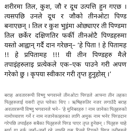
शरीरमा तिल, कुश, जौ र दूध उत्पत्ति हुन गएछ ।
त्यसपछि उनले दूध र जौको तीनओटा पिण्ड
बनाएछन् । तिल र कुश भुईंमा ओछ्याएर ती पिण्डमा
तिल छर्केर दक्षिणतिर फर्की तीनओटै पिण्डहरुमा
यस्तो आह्वान् गर्दै दान गरेछन्– ‘हे पिता ! हे पितामह
!! हे प्रपितामह !!! यी तीन पिण्डहरु मैले
तपाईंहरुलाई प्रत्येकले एक–एक पाउने गरी अर्पण
गरेको छु । कृपया स्वीकार गरी तृप्त हुनुहोस् ।’
बराह अवताररूपी विष्णु भगवान्ले तीनओटा पिण्डले आफ्ना तीन तहका
पितृहरुलाई यसरी तृप्त पारेका थिए । ऋषिहरुतिर नजर लगाउँदै बराह
अवताररूपी विष्णु भगवानले भने– ‘हे मुनिबरहरु ! नाम जानेका पितृहरुको
नामोच्चारण गर्ने र नाम नजानेकाहरुका लागि अमुक नाम भनेर पिण्डदान
गरेपछि तपाईंहरु सबैका पितृहरुले पिण्ड पाएर तृप्त हुनेछन् । पितृहरु चाहे
स्वर्ग या नर्क जहाँ–जहाँ रहे तापनि यस रितले दिएको पिण्ड उनीहरुले