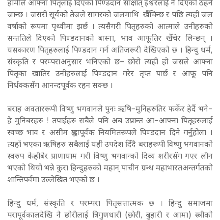
हामीले आफ्ना पितृलाई दिएको पिण्डदान साक्षात् ईश्वरलाई नै दिएको ठहर्न
जान्छ । जसरी सूर्यको तेजले सागरको जलमाथि खैँचिन्छ र पछि त्यही जल
वर्षाको रूपमा पृथ्वीमा झर्छ । त्यसैगरी पितृहरुको आत्माले उनीहरुको
सन्ततिले दिएको पिण्डदानको बास्ना, भाव आफूतिर खैँचेर लिन्छन् ।
यसकारण पितृहरुलाई पिण्डदान गर्न अतिजरूरी देखिएको छ । हिन्दु धर्म,
संस्कृति र परम्पराअनुसार भनिएको छ– छोरो त्यही हो जसले आफ्ना
पितृका खातिर उनीहरुलाई पिण्डदान गरेर तृप्त पार्छ र आफू पनि
निर्धक्कसँग आनन्दपूर्वक रहन सक्छ ।
बराह अवताररूपी विष्णु भगवानले पुनः ऋषि–मुनिहरुतिर फर्केर हेर्दै भने–
हे मुनिबरहरु ! तपाईंहरु सबैले पनि अब उप्रान्त आ–आफ्ना पितृहरुलाई
स्वच्छ भाव र असीम श्रद्धापूर्वक नियमितरूपले पिण्डदान दिने गर्नुहोला ।
त्यहाँ भएका ऋषिहरु सबैलाई यही उपदेश दिँदै बराहरूपी विष्णु भगवानको
स्वरुप केहीबेर प्राणायाम गरी विष्णु भगवान्को दिव्य शरीरसँग गएर लीन
भएको थियो भन्ने कुरा हिन्दुहरुको महान् पाचीन ग्रन्थ महाभारतअन्तर्गतको
शान्तिपर्वमा उल्लेखित भएको छ ।
हिन्दु धर्म, संस्कृति र परम्परा पितृसत्तात्मक छ । हिन्दु समाजमा
परापूर्वकालदेखि नै छोरीलाई त्रिगुणधारी (छोरी, बुहारी र आमा) स्त्रीको