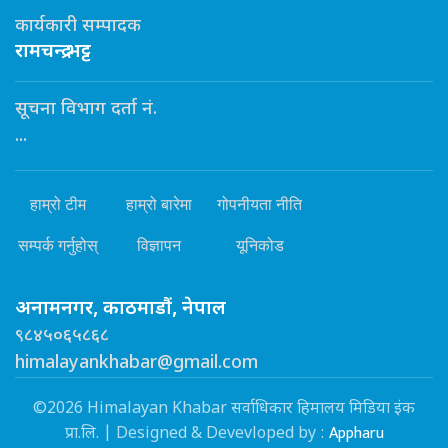
कार्यकारी सम्पादक
रामचन्द्र भट्ट
सूचना विभाग दर्ता नं.
...
हाम्रो टीम
हाम्रो बारेमा
गोपनीयता नीति
सम्पर्क गर्नुहोस्
विज्ञापन
यूनिकोड
अनामनगर, काठमाडौं, नेपाल
९८४५०६५८६८
himalayankhabar@gmail.com
©2026 Himalayan Khabar सर्वाधिकार हिमालय मिडिया इंक
Appharu
प्रा.लि. | Designed & Devevloped by :