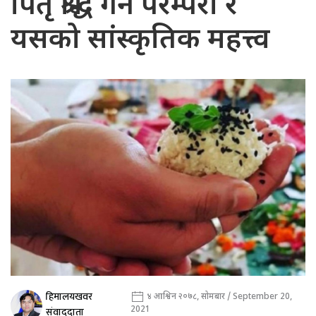
पितृ श्राद्ध गर्ने परम्परा र
यसको सांस्कृतिक महत्त्व
हिमालयखवर
४ आश्विन २०७८, सोमबार / September 20,
2021
संवाददाता