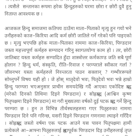
। त्यसैले सन्तानका रूपमा हरेक हिन्दुहरुको घरमा छोरा र छोरी दुवै हुनु
नितान्त आवश्यक छ ।
आजकल हिन्दु समाजमा कतिपय ठाउँमा माता–पिताको मृत्यु हुन गयो भने
उनीहरुको काज–किरिया आदि कर्म छोरी जातिले गर्ने गरेको पनि पाइएको
छ । मृत्यु भएपछि हरेक माता–पिताका नाममा काज–किरिया, पिण्डदान
जस्ता महत्त्वपूर्ण कर्महरु सम्पादन गरिनु स्वागतयोग्य काम हो । तर, छोरी
जातिबाट यस्ता कर्महरु सम्पादित हुँदा शास्त्रोत्तर कर्मकाण्ड जति सबै पूर्ण
होलान ? हिन्दु धर्म, संस्कृति, रीति–रिवाज र परम्पराले स्वीकार गर्ला ?
जीवनभर यस्ता कर्महरुले निरन्तरता पाउन सक्लान् ? गम्भीररूपले
सोच्नुपर्ने विषय यही हो । जे होस् मातृदेवो भवः, पितृदेवो भवः भन्ने हाम्रो
हिन्दु परम्परा भएअनुसार प्राचीन समयदेखि गर्दै आएका एकोदिष्ट श्राद्ध
(मरेको दिनको तिथिमा दिइने पिण्डदान) र सोह्रश्राद्ध (आश्विन कृष्ण
पितृपक्षमा दिइने पिण्डदान) मा गरी मुख्यतया वर्षको दुई पटक श्राद्ध गर्ने हिन्दु
परम्परा छ । हुन त विभिन्न तीर्थस्थलहरुमा गएर पितृहरुका नाममा
पिण्डदान दिने पनि गरिन्छ, यसरी दिइने पिण्डदान गणनामा ल्याइने गरिँदैन
। सोह्रश्राद्ध जस्तो वर्षमा एक पटक आउने यस पावन पितृपक्षमा हामी
प्रत्येकले आ–आफ्ना पितृहरुलाई श्रद्धापूर्वक पिण्डदान दिइ उनीहरुलाई तृप्त