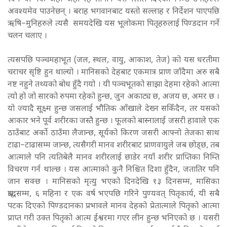
अवश्यमेव पाउनेछन् । बराह भगवानबाट यस्तो सल्लाह र निर्देशन पाएपछि
ऋषि–मुनिहरुले त्यसै समयदेखि यस भूलोकमा पितृहरुलाई पिण्डदान गर्ने
चलन चलाए ।
त्यसपछि पञ्चमहाभूत (जल, स्थल, वायु, आकाश, तेज) को यस धरतीमा
चराचर सृष्टि हुन थाल्यो । मानिसको देहबाट एकमात्र प्राण जाँदैमा अरु सबै
नष्ट नहुने तथ्यको बोध हुँदै गयो । यी पञ्चभूतको साझा देहमा रहेको आत्मा
त्यो हो जो सारको रुपमा रहेको हुन्छ, जुन अकाट्य छ, अजय छ, अमर छ ।
यो ज्यादै सूक्ष्म हुन्छ जसलाई भौतिक आँखाले देख्न सकिँदैन, तर यसको
आकार भने पूर्व शरीरका जस्तै हुन्छ । फूलको बास्नालाई जसरी हावाले एक
ठाउँबाट अर्को ठाउँमा लैजान्छ, सूर्यको किरण जसरी आफ्नो तेजका साथ
टाढा–टाढासम्म जान्छ, त्यसैगरी मानव शरीरबाट प्राणवायुले जब छोड्छ, तब
आत्माले पनि त्यतिबेलै मानव शरीरलाई छाडेर नयाँ शरीर प्राप्तिका निम्ति
विचरण गर्न थाल्छ । यस आत्माको कुनै निश्चित दिशा हुँदैन, जतातिर पनि
जान सक्छ । मानिसको मृत्यु भएको दिनदेखि १३ दिनसम्म, मासिका
श्राद्धसम्म, ६ महिना र एक वर्ष भएपछि गरिने पुण्यवत् पितृकार्य, यी सबै
पटक दिएको पिण्डदानका प्रभावले मानव देहको प्रेतात्माले पितृको आत्मा
प्राप्त गरी उक्त पितृको आत्म ईश्वरमा गएर लीन हुन्छ भनिएको छ । यसरी