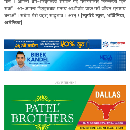
पारौँ । आफ्नो धर्म–संस्कृतिको सम्मान गर्दै परम्परालाई निरन्तरता दिन
सकौँ । आ–आफ्ना पितृहरुबाट मनग्य आशीर्वाद प्राप्त गरी जीवन सुखमय
बनाऔँ । सबैमा मेरो यहस् सादुभाव । अस्तु !
[न्यूपोर्ट न्यूज, भर्जिनिया,
अमेरिका]