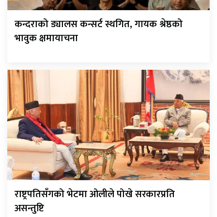
कन्दराको ड्यालस कन्सर्ट स्थगित, गायक श्रेष्ठको
भावुक क्षमायाचना
राष्ट्रपतिसँगको भेटमा ओलीले पोखे सरकारप्रति
असन्तुष्टि