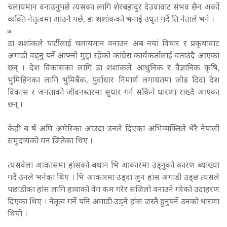
चलायमान वनाउनुपर्छ त्यसका लागि शेरबहादुर देउवावाट संभव छैन अर्को
व्यक्ति नेतृत्वमा आउनै पर्छ, डा शशांकको भनाई उधृत गर्दै ति नेताले भने ।
डा शशांकले पार्टीलाई चलायमान वनाउन अब नयां विचार र प्रकृयावाट
अगाडी वढ्नु पर्ने आफ्नो मुद्दा रहेको कांग्रेस कार्यकर्तालाई वताउंदै आएका
छन् । देश विकासका लागि डा शशांकले आधुनिक र वैज्ञानिक कृषि,
भुमिहिनका लागि भुमिबैंक, पुर्वाधार निमार्ण लगायतमा जोड दिदां देश
विकास र जनताको जीवनस्तरमा सुधार गर्न सकिने धारणा राख्दै आएका
छन् ।
केही ब र्ष अघि अमेरिका आउंदा उनले दिएका अभिव्यक्तिले धेरै नेपाली
समुदायको मन जितेका थिए ।
त्यसवेला आकासमा हांसको बथान भि आकारमा उड्नुको कारण ब्याख्या
गर्दै उनले भनेका थिए । भि आकारमा उड्दा जुन हांस अगाडी उड्छ त्यसले
पछाडीका हांस लागि हावाको वेग कम गरेर सजिलो वनाउने गरेको उदाहरण
दिएका थिए । नेतृत्व गर्ने पनि अगाडी उड्ने हांस जस्तै हुनुपर्ने उनको धारणा
थियो ।