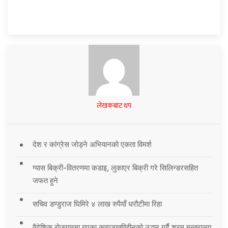
लेखकबाट थप
देश र कांग्रेस जोड्ने अभियानको एकता विमर्श
ग्यास बिक्री-वितरणमा कडाइ, लुकाएर बिक्री गरे सिलिन्डरसहित
जफत हुने
सचिव डण्डुराज घिमिरे ४ लाख रुपैयाँ धरौटीमा रिहा
वैदेशिक रोजगारमा गएका कागजातविहीनको उद्धार गर्दै श्रम मन्त्रालय