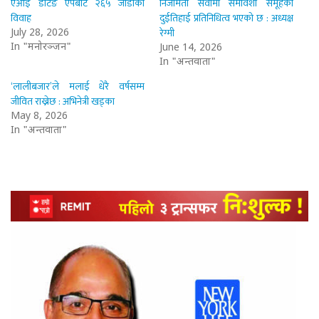
एआई डेटिङ एपबाट २६५ जोडीको
निजामती सेवामा समावेशी समूहको
विवाह
दुईतिहाई प्रतिनिधित्व भएको छ : अध्यक्ष
रेग्मी
July 28, 2026
In "मनोरञ्जन"
June 14, 2026
In "अन्तर्वार्ता"
‘लालीबजार’ले मलाई धेरै वर्षसम्म
जीवित राख्नेछ : अभिनेत्री खड्का
May 8, 2026
In "अन्तर्वार्ता"