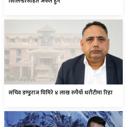
सिलिन्डरसहित जफत हुने
सचिव डण्डुराज घिमिरे ४ लाख रुपैयाँ धरौटीमा रिहा