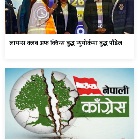
लायन्स क्लब अफ क्विन्स बुद्ध न्युयोर्कमा बुद्ध पौडेल