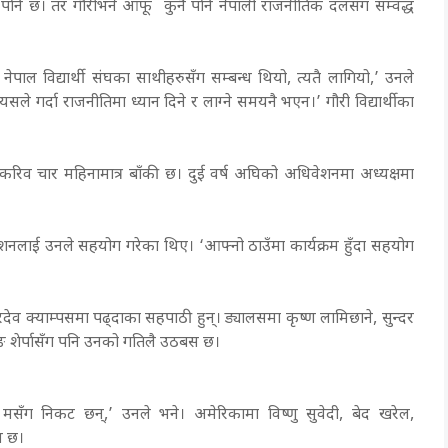
ने पनि छ। तर गौरीभने आफू कुनै पनि नेपाली राजनीतिक दलसँग सम्वद्ध
नेपाल विद्यार्थी संघका साथीहरुसँग सम्बन्ध थियो, त्यतै लागियो,’ उनले
यसले गर्दा राजनीतिमा ध्यान दिने र लाग्ने समयनै भएन।’ गौरी विद्यार्थीका
रिव चार महिनामात्र बाँकी छ। दुई वर्ष अघिको अधिवेशनमा अध्यक्षमा
शनलाई उनले सहयोग गरेका थिए। ‘आफ्नो ठाउँमा कार्यक्रम हुँदा सहयोग
व क्याम्पसमा पढ्दाका सहपाठी हुन्। ड्यालसमा कृष्ण लामिछाने, सुन्दर
ासाङ शेर्पासँग पनि उनको गतिलै उठबस छ।
नि मसँग निकट छन्,’ उनले भने। अमेरिकामा विष्णु सुवेदी, बेद खरेल,
्ध छ।