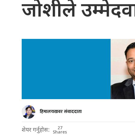
जोशीले उम्मेदवा
हिमालयखवर संवाददाता
27
शेयर गर्नुहोस:
Shares