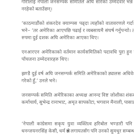
गौरीलाई नेपाली जनसम्पर्क समितिले अघि सारेको उम्मेदवार भन्
नरहेको बताउँछन्।
‘काठमाडौंको शंकरदेव क्याम्पस पढ्दा त्यहाँको वातावरणले गर्दा 
भने– ‘तर अमेरिका आएपछि पढाई र व्यबसायमै संघर्ष गर्नुपर्‍यो। त्
रुपमा दुई दशक अघि अमेरिका आएका थिए।
एनआरएन अमेरिकाको वर्तमान कार्यसमितिको पदावधि पुरा हुन क
पाँचजना उम्मेदवारहरु थिए।
झण्डै दुई वर्ष अघि जनसम्पर्क समिति अमेरिकाको ड्यालस अधिवे
गरेको हुँ,’ उनले भने।
जनसम्पर्क समिति अमेरिकाका अध्यक्ष आनन्द विष्ट जोशीका शंकरदे
कर्माचार्य, सुभेन्द्र रानाभाट, अमृत सापकोटा, भगवान मैनाली, प
‘नेपाली कांग्रेसमा सकृय युवा व्यक्तित्व हरिबोल भण्डारी प
धनन्जयनरसिंह केसी, धर्म श्रेष्ठ लगायतसँग पनि उनको सुमधुर सम्बन