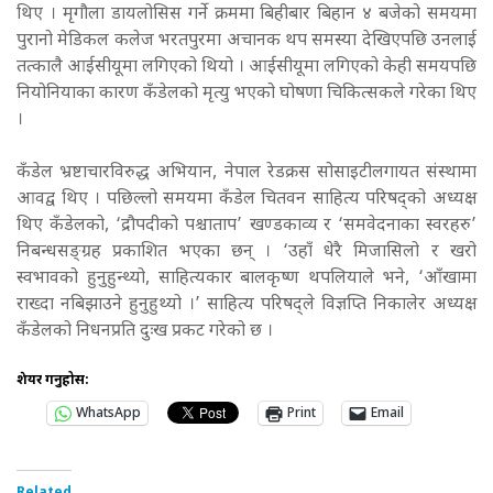
थिए । मृगौला डायलोसिस गर्ने क्रममा बिहीबार बिहान ४ बजेको समयमा
पुरानो मेडिकल कलेज भरतपुरमा अचानक थप समस्या देखिएपछि उनलाई
तत्कालै आईसीयूमा लगिएको थियो । आईसीयूमा लगिएको केही समयपछि
नियोनियाका कारण कँडेलको मृत्यु भएको घोषणा चिकित्सकले गरेका थिए
।
कँडेल भ्रष्टाचारविरुद्ध अभियान, नेपाल रेडक्रस सोसाइटीलगायत संस्थामा
आवद्व थिए । पछिल्लो समयमा कँडेल चितवन साहित्य परिषद्को अध्यक्ष
थिए कँडेलको, ‘द्रौपदीको पश्चाताप’ खण्डकाव्य र ‘समवेदनाका स्वरहरु’
निबन्धसङ्ग्रह प्रकाशित भएका छन् ।
‘उहाँ धेरै मिजासिलो र खरो
स्वभावको हुनुहुन्थ्यो, साहित्यकार बालकृष्ण थपलियाले भने, ‘आँखामा
राख्दा नबिझाउने हुनुहुथ्यो ।’ साहित्य परिषद्ले विज्ञप्ति निकालेर अध्यक्ष
कँडेलको निधनप्रति दुःख प्रकट गरेको छ ।
शेयर गर्नुहोस:
WhatsApp
Print
Email
Related