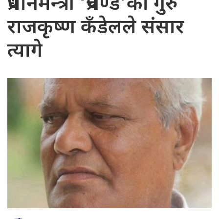
प्रधानमन्त्री ‘प्रचण्ड’का गुरु
राजकृष्ण कँडेलले संसार
त्यागे