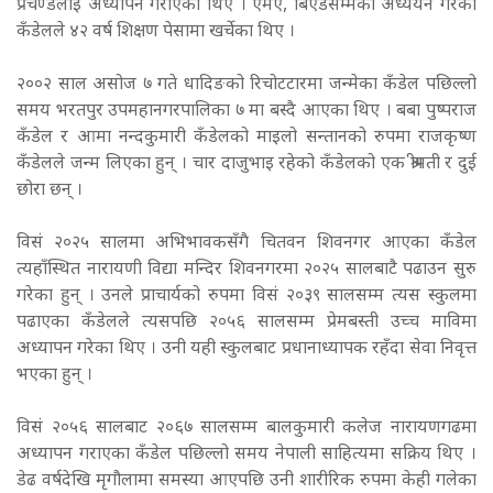
प्रचण्डलाई अध्यापन गराएका थिए ।
एमए, बिएडसम्मको अध्ययन गरेका
कँडेलले ४२ वर्ष शिक्षण पेसामा खर्चेका थिए ।
२००२ साल असोज ७ गते धादिङको रिचोटटारमा जन्मेका कँडेल पछिल्लो
समय भरतपुर उपमहानगरपालिका ७ मा बस्दै आएका थिए । बबा पुष्पराज
कँडेल र आमा नन्दकुमारी कँडेलको माइलो सन्तानको रुपमा राजकृष्ण
कँडेलले जन्म लिएका हुन् । चार दाजुभाइ रहेको कँडेलको एक श्रीमती र दुई
छोरा छन् ।
विसं २०२५ सालमा अभिभावकसँगै चितवन शिवनगर आएका कँडेल
त्यहाँस्थित नारायणी विद्या मन्दिर शिवनगरमा २०२५ सालबाटै पढाउन सुरु
गरेका हुन् ।
उनले प्राचार्यको रुपमा विसं २०३९ सालसम्म त्यस स्कुलमा
पढाएका कँडेलले त्यसपछि २०५६ सालसम्म प्रेमबस्ती उच्च माविमा
अध्यापन गरेका थिए । उनी यही स्कुलबाट प्रधानाध्यापक रहँदा सेवा निवृत्त
भएका हुन् ।
विसं २०५६ सालबाट २०६७ सालसम्म बालकुमारी कलेज नारायणगढमा
अध्यापन गराएका कँडेल पछिल्लो समय नेपाली साहित्यमा सक्रिय थिए ।
डेढ वर्षदेखि मृगौलामा समस्या आएपछि उनी शारीरिक रुपमा केही गलेका