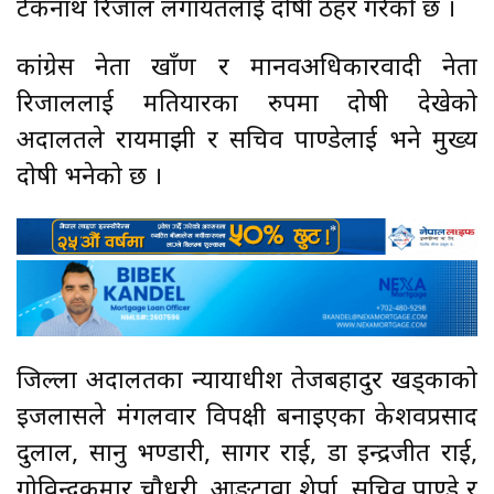
टेकनाथ रिजाल लगायतलाई दोषी ठहर गरेको छ ।
कांग्रेस नेता खाँण र मानवअधिकारवादी नेता
रिजाललाई मतियारका रुपमा दोषी देखेको
अदालतले रायमाझी र सचिव पाण्डेलाई भने मुख्य
दोषी भनेको छ ।
जिल्ला अदालतका न्यायाधीश तेजबहादुर खड्काको
इजलासले मंगलवार विपक्षी बनाइएका केशवप्रसाद
दुलाल, सानु भण्डारी, सागर राई, डा इन्द्रजीत राई,
गोविन्दकुमार चौधरी, आङटावा शेर्पा, सचिव पाण्डे र