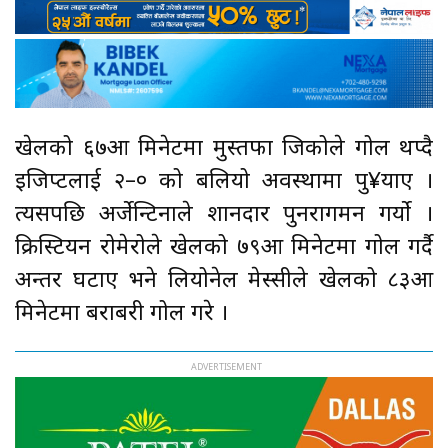
खेलको ६७औँ मिनेटमा मुस्तफा जिकोले गोल थप्दै
इजिप्टलाई २–० को बलियो अवस्थामा पु¥याए ।
त्यसपछि अर्जेन्टिनाले शानदार पुनरागमन गर्यो ।
क्रिस्टियन रोमेरोले खेलको ७९औँ मिनेटमा गोल गर्दै
अन्तर घटाए भने लियोनेल मेस्सीले खेलको ८३औँ
मिनेटमा बराबरी गोल गरे ।