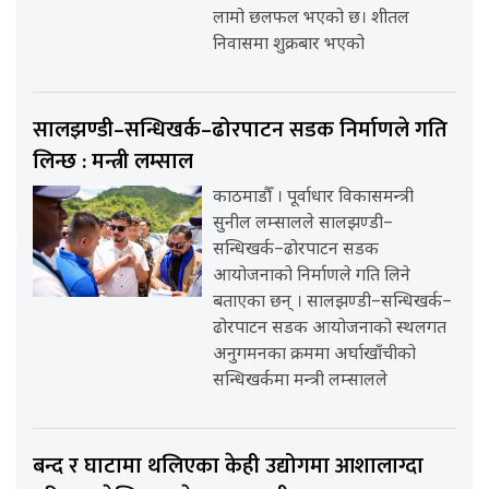
लामो छलफल भएको छ। शीतल
निवासमा शुक्रबार भएको
सालझण्डी–सन्धिखर्क–ढोरपाटन सडक निर्माणले गति
लिन्छ : मन्त्री लम्साल
काठमाडौँ । पूर्वाधार विकासमन्त्री
सुनील लम्सालले सालझण्डी–
सन्धिखर्क–ढोरपाटन सडक
आयोजनाको निर्माणले गति लिने
बताएका छन् । सालझण्डी–सन्धिखर्क–
ढोरपाटन सडक आयोजनाको स्थलगत
अनुगमनका क्रममा अर्घाखाँचीको
सन्धिखर्कमा मन्त्री लम्सालले
बन्द र घाटामा थलिएका केही उद्योगमा आशालाग्दा