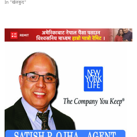
In "खेलकुद"