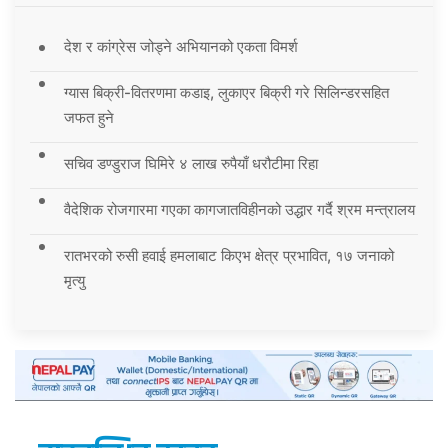
देश र कांग्रेस जोड्ने अभियानको एकता विमर्श
ग्यास बिक्री-वितरणमा कडाइ, लुकाएर बिक्री गरे सिलिन्डरसहित
जफत हुने
सचिव डण्डुराज घिमिरे ४ लाख रुपैयाँ धरौटीमा रिहा
वैदेशिक रोजगारमा गएका कागजातविहीनको उद्धार गर्दै श्रम मन्त्रालय
रातभरको रुसी हवाई हमलाबाट किएभ क्षेत्र प्रभावित, १७ जनाको
मृत्यु