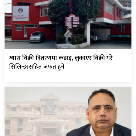
ग्यास बिक्री-वितरणमा कडाइ, लुकाएर बिक्री गरे
सिलिन्डरसहित जफत हुने