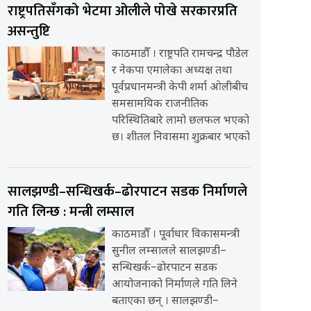
राष्ट्रपतिसँगको भेटमा ओलीले पोखे सरकारप्रति
असन्तुष्टि
काठमाडौँ । राष्ट्रपति रामचन्द्र पौडेल
र नेकपा एमालेका अध्यक्ष तथा
पूर्वप्रधानमन्त्री केपी शर्मा ओलीबीच
समसामयिक राजनीतिक
परिस्थितिबारे लामो छलफल भएको
छ। शीतल निवासमा शुक्रबार भएको
सालझण्डी–सन्धिखर्क–ढोरपाटन सडक निर्माणले
गति लिन्छ : मन्त्री लम्साल
काठमाडौँ । पूर्वाधार विकासमन्त्री
सुनील लम्सालले सालझण्डी–
सन्धिखर्क–ढोरपाटन सडक
आयोजनाको निर्माणले गति लिने
बताएका छन् । सालझण्डी–