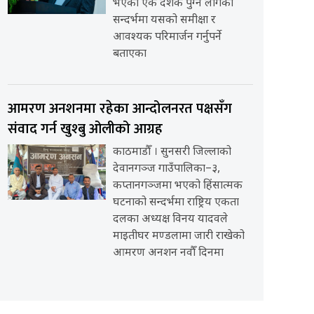
भएको एक दशक पुग्न लागेको
सन्दर्भमा यसको समीक्षा र
आवश्यक परिमार्जन गर्नुपर्ने
बताएका
आमरण अनशनमा रहेका आन्दोलनरत पक्षसँग
संवाद गर्न खुश्बु ओलीको आग्रह
काठमाडौँ । सुनसरी जिल्लाको
देवानगञ्ज गाउँपालिका–३,
कप्तानगञ्जमा भएको हिंसात्मक
घटनाको सन्दर्भमा राष्ट्रिय एकता
दलका अध्यक्ष विनय यादवले
माइतीघर मण्डलामा जारी राखेको
आमरण अनशन नवौँ दिनमा