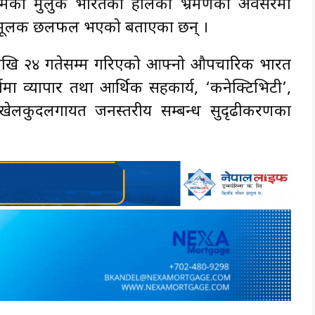
े छिमेकी मुलुक भारतको हालैको भ्रमणका अवसरमा
्धिमूलक छलफल भएको बताएका छन् ।
 देखि २४ गतेसम्म गरिएको आफ्नो औपचारिक भारत
्तामा व्यापार तथा आर्थिक सहकार्य, ‘कनेक्टिभिटी’,
ा खेलकुदलगायत जनस्तरीय सम्बन्ध सुदृढीकरणका