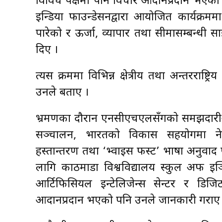
विविध पक्षमा पनि विचार आदानप्रदान भएको म
इन्डिया फाउन्डेसनद्वारा आयोजित कार्यक्रममा
पारेको र ऊर्जा, व्यापार तथा सीमासम्बन्धी 
दिए ।
त्यस क्रममा विभिन्न क्षेत्रीय तथा अन्तररा
उनले बताए ।
भ्रमणका दौरान एनसीएचएलसँगको समझदारीअनुसा
सञ्चालन, भारतको विकास सहयोगमा नेपा
हस्तान्तरण तथा ‘भ्वाइस फस्ट’ भाषा अनुवाद प्
लागि काठमाडौँ विश्वविद्यालय स्कुल अफ इञ्
आर्टिफिसियल इन्टेलिजेन्स सेन्टर र डि
आदानप्रदान भएको पनि उनले जानकारी गराए