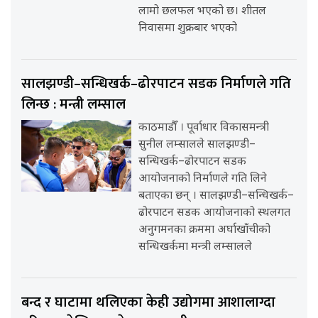
लामो छलफल भएको छ। शीतल
निवासमा शुक्रबार भएको
सालझण्डी–सन्धिखर्क–ढोरपाटन सडक निर्माणले गति
लिन्छ : मन्त्री लम्साल
काठमाडौँ । पूर्वाधार विकासमन्त्री
सुनील लम्सालले सालझण्डी–
सन्धिखर्क–ढोरपाटन सडक
आयोजनाको निर्माणले गति लिने
बताएका छन् । सालझण्डी–सन्धिखर्क–
ढोरपाटन सडक आयोजनाको स्थलगत
अनुगमनका क्रममा अर्घाखाँचीको
सन्धिखर्कमा मन्त्री लम्सालले
बन्द र घाटामा थलिएका केही उद्योगमा आशालाग्दा