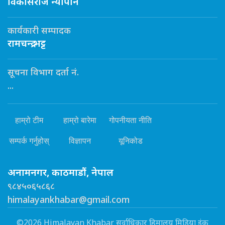
विकासराज न्यौपाने
कार्यकारी सम्पादक
रामचन्द्र भट्ट
सूचना विभाग दर्ता नं.
...
हाम्रो टीम
हाम्रो बारेमा
गोपनीयता नीति
सम्पर्क गर्नुहोस्
विज्ञापन
यूनिकोड
अनामनगर, काठमाडौं, नेपाल
९८४५०६५८६८
himalayankhabar@gmail.com
©2026 Himalayan Khabar सर्वाधिकार हिमालय मिडिया इंक