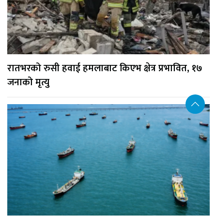
रातभरको रुसी हवाई हमलाबाट किएभ क्षेत्र प्रभावित, १७
जनाको मृत्यु