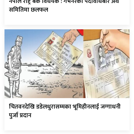
नेपाल राष्ट्र बैंक विधेयक : गर्भनरको पदावधिबारे अर्थ
समितिमा छलफल
चितवनदेखि डडेलधुरासम्मका भूमिहीनलाई जग्गाधनी
पुर्जा प्रदान