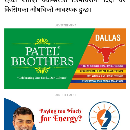
रहेको बताए। क्यान्सरको किमोथेरापी दिँदा धेरै
किसिमका औषधिको आवश्यक हुन्छ।