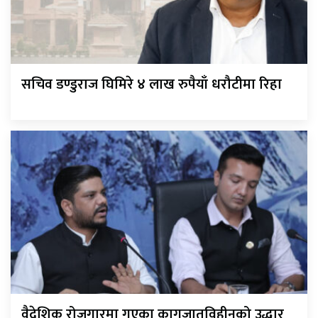
सचिव डण्डुराज घिमिरे ४ लाख रुपैयाँ धरौटीमा रिहा
वैदेशिक रोजगारमा गएका कागजातविहीनको उद्धार