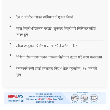
देश र कांग्रेस जोड्ने अभियानको एकता विमर्श
ग्यास बिक्री-वितरणमा कडाइ, लुकाएर बिक्री गरे सिलिन्डरसहित
जफत हुने
सचिव डण्डुराज घिमिरे ४ लाख रुपैयाँ धरौटीमा रिहा
वैदेशिक रोजगारमा गएका कागजातविहीनको उद्धार गर्दै श्रम मन्त्रालय
रातभरको रुसी हवाई हमलाबाट किएभ क्षेत्र प्रभावित, १७ जनाको
मृत्यु