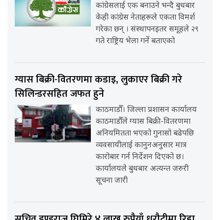
कांग्रेसलाई एक बनाउने भन्दै बुधबार
केही कांग्रेस नेताहरूले एकता विमर्श
गरेका छन् । संस्थापनइतर समूहले २९
गते राष्ट्रिय भेला गर्ने बताएको
ग्यास बिक्री-वितरणमा कडाइ, लुकाएर बिक्री गरे
सिलिन्डरसहित जफत हुने
काठमाडौँ। जिल्ला प्रशासन कार्यालय
काठमाडौँले ग्यास बिक्री-वितरणमा
अनियमितता भएको गुनासो बढेपछि
व्यवसायीलाई कानुनअनुसार मात्र
कारोबार गर्न निर्देशन दिएको छ।
कार्यालयले बुधबार अत्यन्त जरुरी
सूचना जारी
सचिव डण्डुराज घिमिरे ४ लाख रुपैयाँ धरौटीमा रिहा