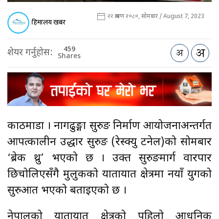
२२ श्रावण २०८०, सोमबार / August 7, 2023
हिमालय खबर
459
शेयर गर्नुहोस:
Shares
काठमाडौँ । नागढुङ्गा सुरुङ निर्माण आयोजनाअन्तर्गत
आपत्कालीन उद्धार सुरुङ (रेस्क्यु टनेल)को सोमबार
‘ब्रेक थ्रु’ भएको छ । उक्त सुरुङमार्ग वारपार
छिचोलिएसँगै मुलुकको यातायात क्षेत्रमा नयाँ युगको
सुरुआत भएको बताइएको छ ।
नेपालको यातायात क्षेत्रको पहिलो आधुनिक