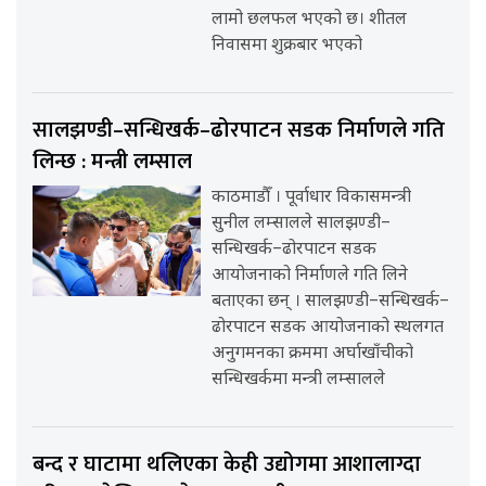
लामो छलफल भएको छ। शीतल
निवासमा शुक्रबार भएको
सालझण्डी–सन्धिखर्क–ढोरपाटन सडक निर्माणले गति
लिन्छ : मन्त्री लम्साल
काठमाडौँ । पूर्वाधार विकासमन्त्री
सुनील लम्सालले सालझण्डी–
सन्धिखर्क–ढोरपाटन सडक
आयोजनाको निर्माणले गति लिने
बताएका छन् । सालझण्डी–सन्धिखर्क–
ढोरपाटन सडक आयोजनाको स्थलगत
अनुगमनका क्रममा अर्घाखाँचीको
सन्धिखर्कमा मन्त्री लम्सालले
बन्द र घाटामा थलिएका केही उद्योगमा आशालाग्दा