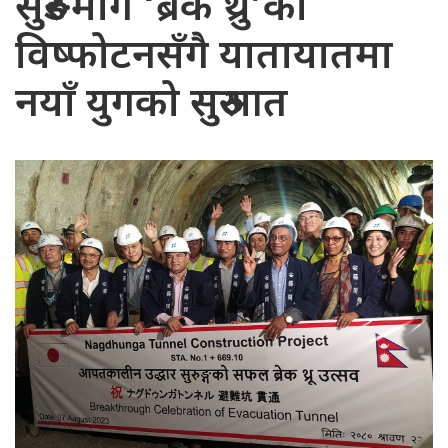
सुरुङमार्ग ‘ब्रेक थ्रु’को
विष्फोटनसँगै यातायातमा
नयाँ युगको सुरुआत