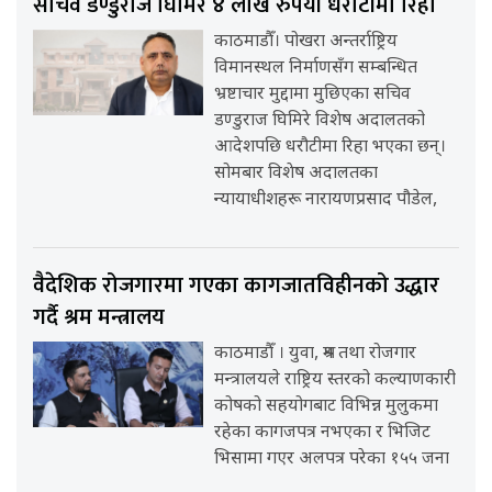
सचिव डण्डुराज घिमिरे ४ लाख रुपैयाँ धरौटीमा रिहा
काठमाडौँ। पोखरा अन्तर्राष्ट्रिय
विमानस्थल निर्माणसँग सम्बन्धित
भ्रष्टाचार मुद्दामा मुछिएका सचिव
डण्डुराज घिमिरे विशेष अदालतको
आदेशपछि धरौटीमा रिहा भएका छन्।
सोमबार विशेष अदालतका
न्यायाधीशहरू नारायणप्रसाद पौडेल,
वैदेशिक रोजगारमा गएका कागजातविहीनको उद्धार
गर्दै श्रम मन्त्रालय
काठमाडौँ । युवा, श्रम तथा रोजगार
मन्त्रालयले राष्ट्रिय स्तरको कल्याणकारी
कोषको सहयोगबाट विभिन्न मुलुकमा
रहेका कागजपत्र नभएका र भिजिट
भिसामा गएर अलपत्र परेका १५५ जना