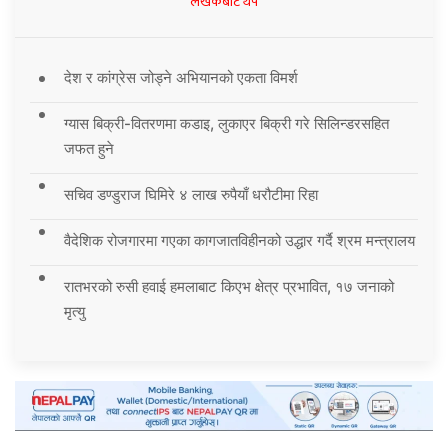
लेखकबाट थप
देश र कांग्रेस जोड्ने अभियानको एकता विमर्श
ग्यास बिक्री-वितरणमा कडाइ, लुकाएर बिक्री गरे सिलिन्डरसहित
जफत हुने
सचिव डण्डुराज घिमिरे ४ लाख रुपैयाँ धरौटीमा रिहा
वैदेशिक रोजगारमा गएका कागजातविहीनको उद्धार गर्दै श्रम मन्त्रालय
रातभरको रुसी हवाई हमलाबाट किएभ क्षेत्र प्रभावित, १७ जनाको
मृत्यु