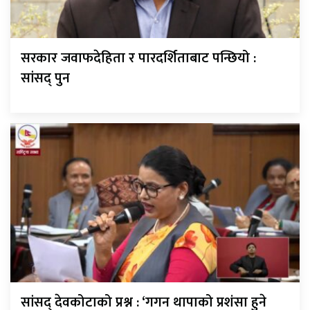
सरकार जवाफदेहिता र पारदर्शिताबाट पन्छियो :
सांसद् पुन
सांसद् देवकोटाको प्रश्न : ‘गगन थापाको प्रशंसा हुने