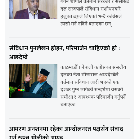
गगन थापाले वर्तमान सरकार र सत्तारुढ
दल रास्वपाले संविधान संशोधनबारे
हलुका ढङ्गले लिएको भन्दै कांग्रेसले
त्यसो गर्न नदिने बताएका छन्
संविधान पुनर्लेखन होइन, परिमार्जन चाहिएको हो :
आङदेम्बे
काठमाडौँ । नेपाली कांग्रेसका संसदीय
दलका नेता भीष्मराज आङदेम्बेले
वर्तमान संविधान जारी भएको एक
दशक पुग्न लागेको सन्दर्भमा यसको
समीक्षा र आवश्यक परिमार्जन गर्नुपर्ने
बताएका
आमरण अनशनमा रहेका आन्दोलनरत पक्षसँग संवाद
गर्न खुश्बु ओलीको आग्रह