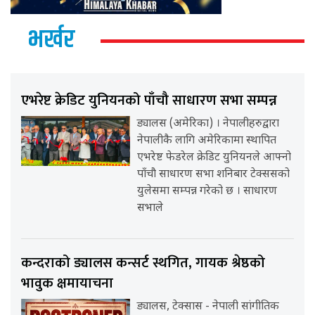
भर्खर
एभरेष्ट क्रेडिट युनियनको पाँचौ साधारण सभा सम्पन्न
ड्यालस (अमेरिका) । नेपालीहरुद्वारा
नेपालीकै लागि अमेरिकामा स्थापित
एभरेष्ट फेडरेल क्रेडिट युनियनले आफ्नो
पाँचौ साधारण सभा शनिबार टेक्ससको
युलेसमा सम्पन्न गरेको छ । साधारण
सभाले
कन्दराको ड्यालस कन्सर्ट स्थगित, गायक श्रेष्ठको
भावुक क्षमायाचना
ड्यालस, टेक्सास - नेपाली सांगीतिक