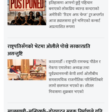
इतिहासमा आफ्नो छुट्टै पहिचान
बनाएको लोकप्रिय ब्यान्ड कन्दराको
अमेरिकी ‘रिदम अफ चेन्ज’ टुरअन्तर्गत
आज ड्यालसमा हुने भनिएको कन्सर्ट
अप्रत्याशित रूपमा
राष्ट्रपतिसँगको भेटमा ओलीले पोखे सरकारप्रति
असन्तुष्टि
काठमाडौँ । राष्ट्रपति रामचन्द्र पौडेल र
नेकपा एमालेका अध्यक्ष तथा
पूर्वप्रधानमन्त्री केपी शर्मा ओलीबीच
समसामयिक राजनीतिक परिस्थितिबारे
लामो छलफल भएको छ। शीतल
निवासमा शुक्रबार भएको
सालझण्डी–सन्धिखर्क–ढोरपाटन सडक निर्माणले गति