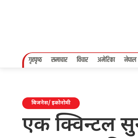
गृहपृष्‍ठ
समाचार
विचार
अमेरिका
नेपाल
बिजनेस/ इकोनोमी
एक क्विन्टल सु