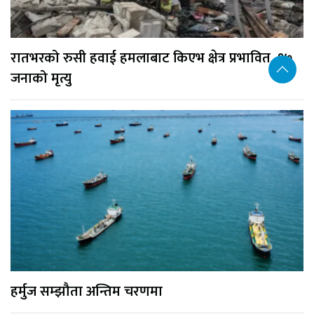
रातभरको रुसी हवाई हमलाबाट किएभ क्षेत्र प्रभावित, १७
जनाको मृत्यु
हर्मुज सम्झौता अन्तिम चरणमा