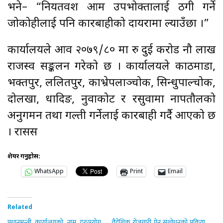
भने– “नियतवश आम उपभोक्तालाई ठगी गर्ने
जोकोहीलाई पनि कारबाहीको दायरामा ल्याउँछौँ ।”
कार्यालयले आव २०७९/८० मा रु दुई करोड नौ लाख
राजस्व सङ्कलन गरेको छ । कार्यालयले काठमाडौँ,
भक्तपुर, ललितपुर, काभ्रेपलाञ्चोक, सिन्धुपाल्चोक,
दोलखा, धादिङ, नुवाकोट र रसुवामा नापतौलको
अनुगमन तथा गल्ती गर्नेलाई कारबाही गर्दै आएको छ
। रासस
शेयर गर्नुहोस:
WhatsApp
Print
Email
Related
प्रधानमन्त्री कार्यालयको नाम दुरुपयोग
वैदेशिक रोजगारी ऐन संशोधनको प्रक्रिया