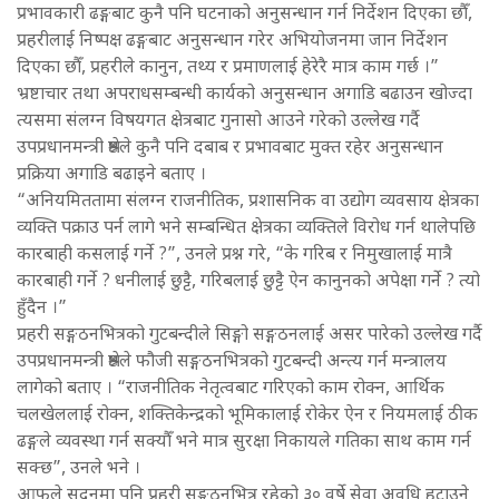
प्रभावकारी ढङ्गबाट कुनै पनि घटनाको अनुसन्धान गर्न निर्देशन दिएका छौँ,
प्रहरीलाई निष्पक्ष ढङ्गबाट अनुसन्धान गरेर अभियोजनमा जान निर्देशन
दिएका छौँ, प्रहरीले कानुन, तथ्य र प्रमाणलाई हेरेरै मात्र काम गर्छ ।”
भ्रष्टाचार तथा अपराधसम्बन्धी कार्यको अनुसन्धान अगाडि बढाउन खोज्दा
त्यसमा संलग्न विषयगत क्षेत्रबाट गुनासो आउने गरेको उल्लेख गर्दै
उपप्रधानमन्त्री श्रेष्ठले कुनै पनि दबाब र प्रभावबाट मुक्त रहेर अनुसन्धान
प्रक्रिया अगाडि बढाइने बताए ।
“अनियमिततामा संलग्न राजनीतिक, प्रशासनिक वा उद्योग व्यवसाय क्षेत्रका
व्यक्ति पक्राउ पर्न लागे भने सम्बन्धित क्षेत्रका व्यक्तिले विरोध गर्न थालेपछि
कारबाही कसलाई गर्ने ?”, उनले प्रश्न गरे, “के गरिब र निमुखालाई मात्रै
कारबाही गर्ने ? धनीलाई छुट्टै, गरिबलाई छुट्टै ऐन कानुनको अपेक्षा गर्ने ? त्यो
हुँदैन ।”
प्रहरी सङ्गठनभित्रको गुटबन्दीले सिङ्गो सङ्गठनलाई असर पारेको उल्लेख गर्दै
उपप्रधानमन्त्री श्रेष्ठले फौजी सङ्गठनभित्रको गुटबन्दी अन्त्य गर्न मन्त्रालय
लागेको बताए । “राजनीतिक नेतृत्वबाट गरिएको काम रोक्न, आर्थिक
चलखेललाई रोक्न, शक्तिकेन्द्रको भूमिकालाई रोकेर ऐन र नियमलाई ठीक
ढङ्गले व्यवस्था गर्न सक्यौँ भने मात्र सुरक्षा निकायले गतिका साथ काम गर्न
सक्छ”, उनले भने ।
आफूले सदनमा पनि प्रहरी सङ्गठनभित्र रहेको ३० वर्षे सेवा अवधि हटाउने