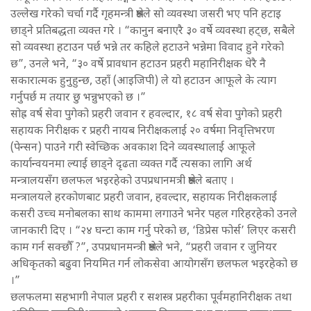
उल्लेख गरेको चर्चा गर्दै गृहमन्त्री श्रेष्ठले सो व्यवस्था जसरी भए पनि हटाइ
छाड्ने प्रतिबद्धता व्यक्त गरे । “कानुन बनाएरै ३० वर्षे व्यवस्था हट्छ, सबैले
सो व्यवस्था हटाउन पर्छ भन्ने तर कहिले हटाउने भन्नेमा विवाद हुने गरेको
छ”, उनले भने, “३० वर्षे प्रावधान हटाउन प्रहरी महानिरीक्षक धेरै नै
सकारात्मक हुनुहुन्छ, उहाँ (आइजिपी) ले यो हटाउन आफूले के त्याग
गर्नुपर्छ म तयार छु भन्नुभएको छ ।”
सोह्र वर्ष सेवा पुगेको प्रहरी जवान र हवल्दार, १८ वर्ष सेवा पुगेको प्रहरी
सहायक निरीक्षक र प्रहरी नायब निरीक्षकलाई २० वर्षमा निवृत्तिभरण
(पेन्सन) पाउने गरी स्वेच्छिक अवकाश दिने व्यवस्थालाई आफूले
कार्यान्वयनमा ल्याई छाड्ने दृढता व्यक्त गर्दै त्यसका लागि अर्थ
मन्त्रालयसँग छलफल भइरहेको उपप्रधानमत्री श्रेष्ठले बताए ।
मन्त्रालयले हरकोणबाट प्रहरी जवान, हवल्दार, सहायक निरीक्षकलाई
कसरी उच्च मनोबलका साथ काममा लगाउने भनेर पहल गरिहरहेको उनले
जानकारी दिए । “२४ घन्टा काम गर्नु परेको छ, ‘डिप्रेस फोर्स’ लिएर कसरी
काम गर्न सक्छौँ ?”, उपप्रधानमन्त्री श्रेष्ठले भने, “प्रहरी जवान र जुनियर
अधिकृतको बढुवा नियमित गर्न लोकसेवा आयोगसँग छलफल भइरहेको छ
।”
छलफलमा सहभागी नेपाल प्रहरी र सशस्त्र प्रहरीका पूर्वमहानिरीक्षक तथा