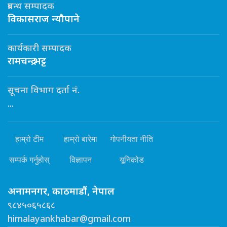
प्रबन्ध सम्पादक
विकासराज न्यौपाने
कार्यकारी सम्पादक
रामचन्द्र भट्ट
सूचना विभाग दर्ता नं.
...
हाम्रो टीम
हाम्रो बारेमा
गोपनीयता नीति
सम्पर्क गर्नुहोस्
विज्ञापन
यूनिकोड
अनामनगर, काठमाडौं, नेपाल
९८४५०६५८६८
himalayankhabar@gmail.com