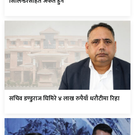
सिलिन्डरसहित जफत हुने
सचिव डण्डुराज घिमिरे ४ लाख रुपैयाँ धरौटीमा रिहा