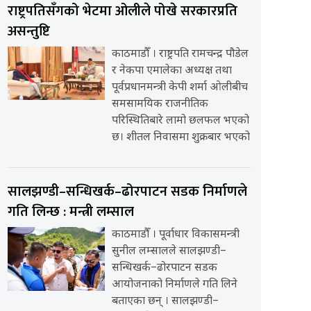
राष्ट्रपतिसँगको भेटमा ओलीले पोखे सरकारप्रति
असन्तुष्टि
काठमाडौँ । राष्ट्रपति रामचन्द्र पौडेल
र नेकपा एमालेका अध्यक्ष तथा
पूर्वप्रधानमन्त्री केपी शर्मा ओलीबीच
समसामयिक राजनीतिक
परिस्थितिबारे लामो छलफल भएको
छ। शीतल निवासमा शुक्रबार भएको
सालझण्डी–सन्धिखर्क–ढोरपाटन सडक निर्माणले
गति लिन्छ : मन्त्री लम्साल
काठमाडौँ । पूर्वाधार विकासमन्त्री
सुनील लम्सालले सालझण्डी–
सन्धिखर्क–ढोरपाटन सडक
आयोजनाको निर्माणले गति लिने
बताएका छन् । सालझण्डी–