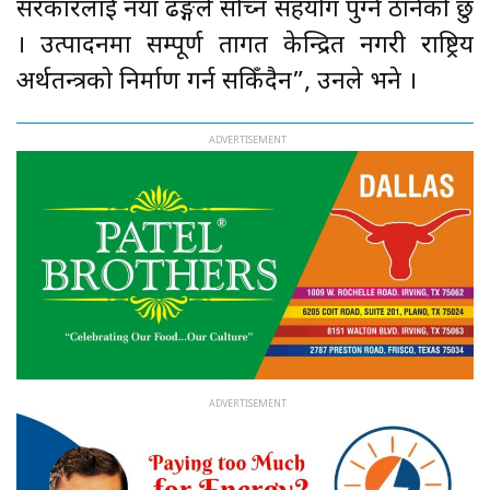
सरकारलाई नयाँ ढङ्गले सोच्न सहयोग पुग्ने ठानेको छु
। उत्पादनमा सम्पूर्ण तागत केन्द्रित नगरी राष्ट्रिय
अर्थतन्त्रको निर्माण गर्न सकिँदैन”, उनले भने ।