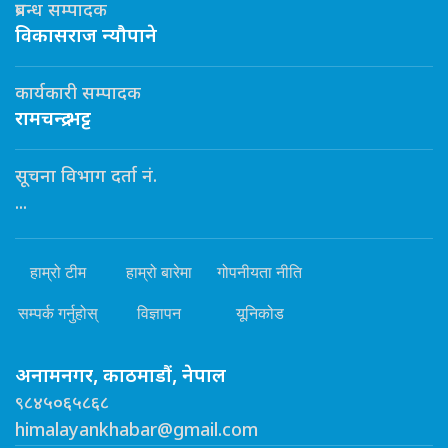
प्रबन्ध सम्पादक
विकासराज न्यौपाने
कार्यकारी सम्पादक
रामचन्द्र भट्ट
सूचना विभाग दर्ता नं.
...
हाम्रो टीम
हाम्रो बारेमा
गोपनीयता नीति
सम्पर्क गर्नुहोस्
विज्ञापन
यूनिकोड
अनामनगर, काठमाडौं, नेपाल
९८४५०६५८६८
himalayankhabar@gmail.com