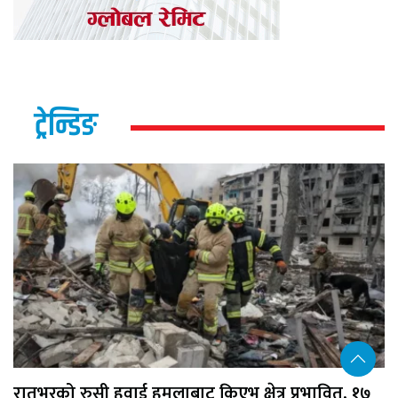
ट्रेन्डिङ
रातभरको रुसी हवाई हमलाबाट किएभ क्षेत्र प्रभावित, १७