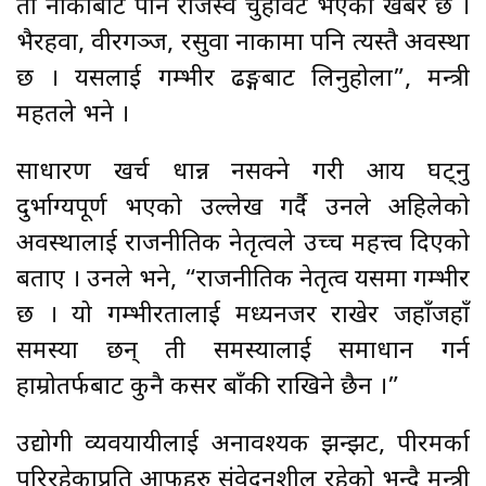
ती नाकाबाट पनि राजस्व चुहावट भएको खबर छ ।
भैरहवा, वीरगञ्ज, रसुवा नाकामा पनि त्यस्तै अवस्था
छ । यसलाई गम्भीर ढङ्गबाट लिनुहोला”, मन्त्री
महतले भने ।
साधारण खर्च धान्न नसक्ने गरी आय घट्नु
दुर्भाग्यपूर्ण भएको उल्लेख गर्दै उनले अहिलेको
अवस्थालाई राजनीतिक नेतृत्वले उच्च महत्त्व दिएको
बताए । उनले भने, “राजनीतिक नेतृत्व यसमा गम्भीर
छ । यो गम्भीरतालाई मध्यनजर राखेर जहाँजहाँ
समस्या छन् ती समस्यालाई समाधान गर्न
हाम्रोतर्फबाट कुनै कसर बाँकी राखिने छैन ।”
उद्योगी व्यवयायीलाई अनावश्यक झन्झट, पीरमर्का
परिरहेकाप्रति आफूहरु संवेदनशील रहेको भन्दै मन्त्री