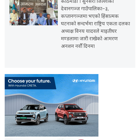
काठमाडौँ । सुनसरी जिल्लाको
देवानगञ्ज गाउँपालिका–३,
कप्तानगञ्जमा भएको हिंसात्मक
घटनाको सन्दर्भमा राष्ट्रिय एकता दलका
अध्यक्ष विनय यादवले माइतीघर
मण्डलामा जारी राखेको आमरण
अनशन नवौँ दिनमा