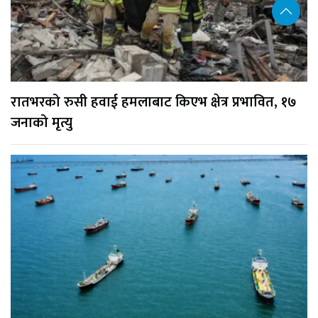
रातभरको रुसी हवाई हमलाबाट किएभ क्षेत्र प्रभावित, १७
जनाको मृत्यु