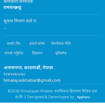
कार्यकारी सम्पादक
रामचन्द्र भट्ट
सूचना विभाग दर्ता नं.
...
हाम्रो टीम
हाम्रो बारेमा
गोपनीयता नीति
सम्पर्क गर्नुहोस्
विज्ञापन
यूनिकोड
अनामनगर, काठमाडौं, नेपाल
९८४५०६५८६८
himalayankhabar@gmail.com
©2026 Himalayan Khabar सर्वाधिकार हिमालय मिडिया इंक
Appharu
प्रा.लि. | Designed & Devevloped by :