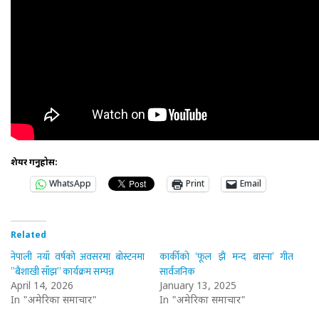
शेयर गर्नुहोस:
WhatsApp
Print
Email
Related
नेपाली नयाँ वर्षको अवसरमा बोस्टनमा
कार्कीको ‘फूल झैं मन्द बास्ना’ गीत
”बैशाखी साँझ” कार्यक्रम सम्पन्न
सार्वजनिक
April 14, 2026
January 13, 2025
In "अमेरिका समाचार"
In "अमेरिका समाचार"