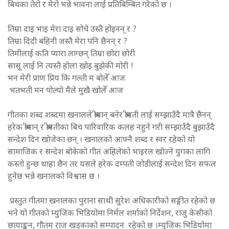
बिचका तेरो र मेरो भन्ने भावना लाई प्रतिबिम्बित गरेको छ ।
तिम्रा दाइ भाइ मेरा दाइ सोचे उस्तै होइनन् र ?
तिम्रा दिदी बहिनी जस्तै मेरा पनि छैनन् र ?
तिमीलाई कति प्यारा लाग्छन् तिम्रा छोरा छोरी
सासू लाई नि त्यस्तै होला खोइ बुझेकी मोरी !
भन मेरी प्राण प्रिय कि गल्ती म बोलेँ आज
भतभती मन पोल्यो मैले मुखै खोलेँ आज
गीतका शब्द शब्दमा खनालले श्रीमान् बनेर श्रीमती लाई सम्झाउँदै मात्रै छैनन्
हरेक श्रीमान् र श्रीमतीका बिच पारिवारिक कलह नहुने गरी सम्झाउँदै बुझाउँदै
सन्देश दिन खोजेका छन् । खनालको आफ्नै शब्द र स्वर रहेको यो
सामाजिक र सन्देश बोकेको गीत अहिलेको भाइरल खोज्ने युगका लागि
कस्तो हुन्छ थाहा छैन तर यसले हरेक दम्पती जोडीलाई सन्देश दिन सफल
हुनेछ भन्ने खनालको विश्वास छ ।
प्रस्तुत गीतमा खनालका पुराना साथी सुरेश अधिकारीको सङ्गीत रहेको छ
भने यो गीतको म्युजिक भिडियोमा निर्मल शर्माको निर्देशन, राजु केसीको
छायाङ्कन, गौतम राज खड्काको सम्पादन रहेको छ ।म्युजिक भिडियोमा