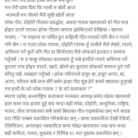
तेरो मेरो भन्न छाडौँ हाम्रा बनाऊँ सब कुरा
भन मेरी प्राण प्रिय कि गल्ती म बोलेँ आज
भतभती मन पोल्यो मैले मुखै खोलेँ आज
लोक गीत, दोहोरी गीतका प्रवर्द्धक, अग्रज गायक खनालको यो गीत मात्र
होइन उनले गाएका हरेक गीतमा समाज झल्किएको देखिन्छ । खनाल
भन्छन् – “म भाइरल वा चर्चित हुन कहिल्यै गीत गाएको पनि छैन र गाउने
पनि छैन । म एउटा लोक गायक, दोहोरी गायक हुँ त्यसैले मैले लेख्ने, गाउने,
अभिनय गर्ने कुनै पनि गीत वा सिर्जनामा मैले लोकको इज्जत र सम्मान
गर्नुपर्छ । म त भन्छु लोकका कलाकार हुँ भन्ने हामीले गाउने अभिनय गर्ने
कुरामा मात्र होइन लाउने, खाने, बोल्ने हर कुरामा लोकको सम्मान हुने गरी
सोँच्नु पर्छ, व्यबहार गर्नुपर्छ । हरेक परिवारले हजुर बा, हजुर आमा, बा,
आमा, परिवार सबै जना सँगै बसेर हाम्रा गीत सुन्न हेर्न सक्ने खालका हुनुपर्छ
नत्र हामी के को लोक गायक ? के को कलाकार ?”
स्मरण रहोस् अन्तर्राष्ट्रिय कलाकार मञ्चका अध्यक्ष समेत रहेका खनालले
हाल सम्म एक हजार दुई सय भन्दा बढी लोक, दोहोरी, आधुनिक, राष्ट्रिय,
भजन, तीज लगायतका सबै जसो बिधाका गीत गाइसकेका छन् भने बाउन्न
वटा गीति एल्बम प्रकाशित गरिसकेका छन् । छापा पत्रकारिता देखी रेडियो,
टेलिभिजन, अनलाइन पत्रकारिता सम्म पोख्त खनालका पन्ध्र सय भन्दा
बढी कविता, गजल, मुक्तक र विभिन्न १८ वटा पुस्तक प्रकाशित छन् ।