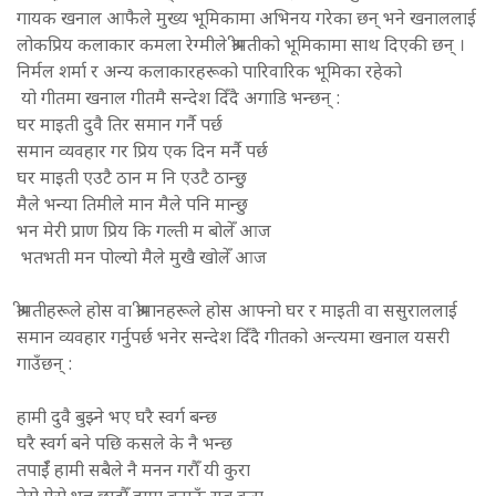
गायक खनाल आफैले मुख्य भूमिकामा अभिनय गरेका छन् भने खनाललाई
लोकप्रिय कलाकार कमला रेग्मीले श्रीमतीको भूमिकामा साथ दिएकी छन् ।
निर्मल शर्मा र अन्य कलाकारहरूको पारिवारिक भूमिका रहेको
यो गीतमा खनाल गीतमै सन्देश दिँदै अगाडि भन्छन् :
घर माइती दुवै तिर समान गर्नै पर्छ
समान व्यवहार गर प्रिय एक दिन मर्नै पर्छ
घर माइती एउटै ठान म नि एउटै ठान्छु
मैले भन्या तिमीले मान मैले पनि मान्छु
भन मेरी प्राण प्रिय कि गल्ती म बोलेँ आज
भतभती मन पोल्यो मैले मुखै खोलेँ आज
श्रीमतीहरूले होस वा श्रीमानहरूले होस आफ्नो घर र माइती वा ससुराललाई
समान व्यवहार गर्नुपर्छ भनेर सन्देश दिँदै गीतको अन्त्यमा खनाल यसरी
गाउँछन् :
हामी दुवै बुझ्ने भए घरै स्वर्ग बन्छ
घरै स्वर्ग बने पछि कसले के नै भन्छ
तपाईँ हामी सबैले नै मनन गरौँ यी कुरा