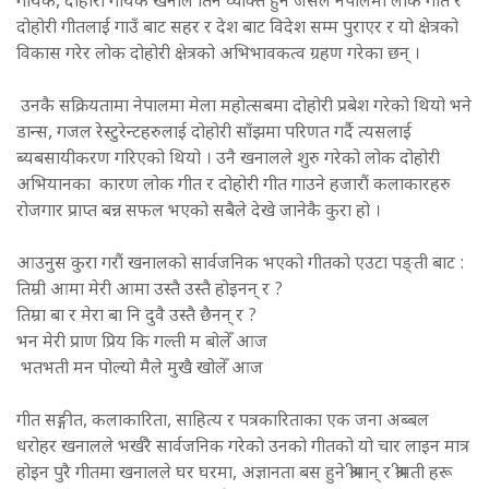
गायक, दोहोरी गायक खनाल तिनै व्यक्ति हुन जसले नेपालमा लोक गीत र
दोहोरी गीतलाई गाउँ बाट सहर र देश बाट विदेश सम्म पुराएर र यो क्षेत्रको
विकास गरेर लोक दोहोरी क्षेत्रको अभिभावकत्व ग्रहण गरेका छन् ।
उनकै सक्रियतामा नेपालमा मेला महोत्सबमा दोहोरी प्रबेश गरेको थियो भने
डान्स, गजल रेस्टुरेन्टहरुलाई दोहोरी साँझमा परिणत गर्दै त्यसलाई
ब्यबसायीकरण गरिएको थियो । उनै खनालले शुरु गरेको लोक दोहोरी
अभियानका कारण लोक गीत र दोहोरी गीत गाउने हजारौं कलाकारहरु
रोजगार प्राप्त बन्न सफल भएको सबैले देखे जानेकै कुरा हो ।
आउनुस कुरा गरौं खनालको सार्वजनिक भएको गीतको एउटा पङ्ती बाट :
तिम्री आमा मेरी आमा उस्तै उस्तै होइनन् र ?
तिम्रा बा र मेरा बा नि दुवै उस्तै छैनन् र ?
भन मेरी प्राण प्रिय कि गल्ती म बोलेँ आज
भतभती मन पोल्यो मैले मुखै खोलेँ आज
गीत सङ्गीत, कलाकारिता, साहित्य र पत्रकारिताका एक जना अब्बल
धरोहर खनालले भर्खरै सार्वजनिक गरेको उनको गीतको यो चार लाइन मात्र
होइन पुरै गीतमा खनालले घर घरमा, अज्ञानता बस हुने श्रीमान् र श्रीमती हरू