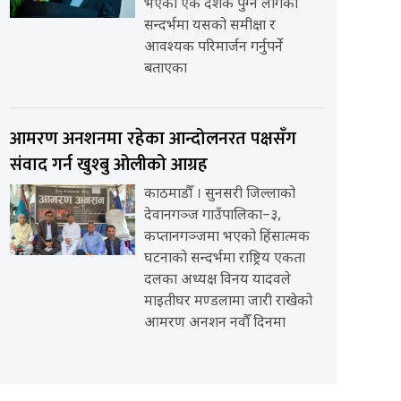
भएको एक दशक पुग्न लागेको
सन्दर्भमा यसको समीक्षा र
आवश्यक परिमार्जन गर्नुपर्ने
बताएका
आमरण अनशनमा रहेका आन्दोलनरत पक्षसँग
संवाद गर्न खुश्बु ओलीको आग्रह
काठमाडौँ । सुनसरी जिल्लाको
देवानगञ्ज गाउँपालिका–३,
कप्तानगञ्जमा भएको हिंसात्मक
घटनाको सन्दर्भमा राष्ट्रिय एकता
दलका अध्यक्ष विनय यादवले
माइतीघर मण्डलामा जारी राखेको
आमरण अनशन नवौँ दिनमा