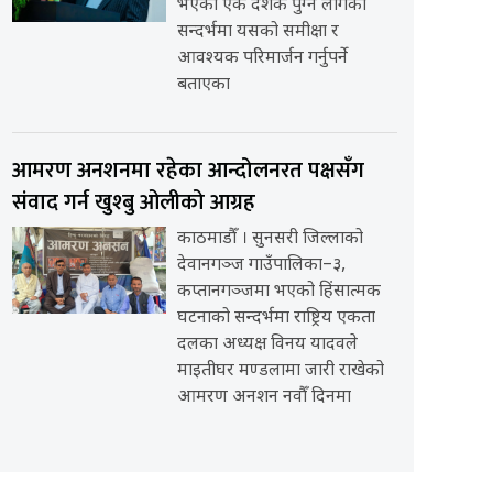
भएको एक दशक पुग्न लागेको
सन्दर्भमा यसको समीक्षा र
आवश्यक परिमार्जन गर्नुपर्ने
बताएका
आमरण अनशनमा रहेका आन्दोलनरत पक्षसँग
संवाद गर्न खुश्बु ओलीको आग्रह
काठमाडौँ । सुनसरी जिल्लाको
देवानगञ्ज गाउँपालिका–३,
कप्तानगञ्जमा भएको हिंसात्मक
घटनाको सन्दर्भमा राष्ट्रिय एकता
दलका अध्यक्ष विनय यादवले
माइतीघर मण्डलामा जारी राखेको
आमरण अनशन नवौँ दिनमा