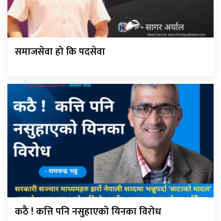
समाजसेवा हो कि पदसेवा
कठै ! कत्ति पनि नसुहाएको यिनका विरोध