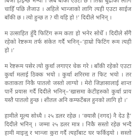
बिजी होइन्छ भन्या । अब बाँकी एउटा छ । तिम्रो बुढाको लागि
चाहिँ पछि लैजाउ । अहिले भान्जाको लागि त्यही एउटा साईज
बाँकी छ । त्यो हुन्छ त ? यी यहि हो !’ दिदीले भनिन् ।
म उत्साहित हुँदै फिटिंग रूम कता हो भनेर सोधेँ । दिदीले सँगै
रहेको रेष्टरूम तर्फ संकेत गर्दै भनिन्–‘हाम्रो फिटिंग रूम त्यही
हो ।’
म रेष्टरूम पसेर त्यो कुर्था लगाएर चेक गरे । बाँकी रहेको एउटा
कुर्था मलाई ठिक्क भयो । कुर्था शरिरमा त फिट भयो । तर
कताकता निकै पातलो जस्तो लाग्यो । मेरो जिज्ञासालाई शान्त
पार्ने प्रयास गर्दै दिदीले भनिन्–‘खासमा केटीहरुको कुर्था प्राय
यस्तै पातलो हुन्छ । शीतल अनि कम्फर्टेबल हुनको लागि हो ।’
हामीले मूल्य सोध्यै । २५ डलर रहेछ । ‘क्यासै (नगद) नै देउ है’
दिदीले भनिन् । जम्मा २५ डलर मात्र । निकै सस्तो रहेछ भन्दै
हामी माइजु र भान्जा कुरा गर्दै त्यहाँबाट घर फर्किइयो । सस्तो