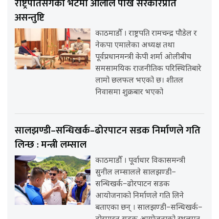
राष्ट्रपतिसँगको भेटमा ओलीले पोखे सरकारप्रति
असन्तुष्टि
काठमाडौँ । राष्ट्रपति रामचन्द्र पौडेल र
नेकपा एमालेका अध्यक्ष तथा
पूर्वप्रधानमन्त्री केपी शर्मा ओलीबीच
समसामयिक राजनीतिक परिस्थितिबारे
लामो छलफल भएको छ। शीतल
निवासमा शुक्रबार भएको
सालझण्डी–सन्धिखर्क–ढोरपाटन सडक निर्माणले गति
लिन्छ : मन्त्री लम्साल
काठमाडौँ । पूर्वाधार विकासमन्त्री
सुनील लम्सालले सालझण्डी–
सन्धिखर्क–ढोरपाटन सडक
आयोजनाको निर्माणले गति लिने
बताएका छन् । सालझण्डी–सन्धिखर्क–