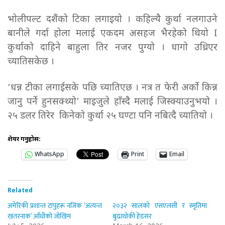
भोलीपल्ट दशैंको टिका लगाइयो । कहिल्यै कुर्था नलगाउने
बानीले गर्दा होला मलाई एकदम असहज भैरहेको थियो I
कुर्थाको दाहिने बाहुला तिर नजर पुग्यो । धागो उध्रिएर
च्यातिसकेछ ।
‘धन्न टीका लगाईसके पछि च्यातिएछ । नत्र त फेरी अर्को किन्न
जानु पर्ने हुनसक्थ्यो’ माइजुले हाँस्दै मलाई जिस्क्याउनुभयो ।
२५ डलर तिरेर किनेको कुर्था २५ घण्टा पनि नबित्दै च्यातियो ।
शेयर गर्नुहोस:
WhatsApp
Print
Email
Related
अमेरिकी प्रशान्त टापुहरू नजिक ’अत्यन्त
२०३२ सालको एसएलसी र स्मृतिमा
खतरनाक’ आँधीको जोखिम
बुढाथोकी हेडसर