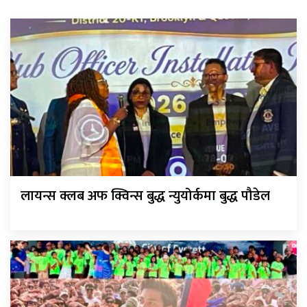
लायन्स क्लब अफ क्विन्स बुद्ध न्युयोर्कमा बुद्ध पौडेल