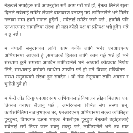
नेतृत्वले तपाईहरु सवै आउनुहोस सगैं काम गरौं भन्ने हो, नेृतत्व लिनेले खुला
दिलले सवैलाई समेटेर लैजाने वातावरण वनाउनु पर्छ लामिछानेले भने मिलेर
नजांदा सम्म हामी सफल हुदैंनौं , सवैलाई समेटेर जानै पर्छ , हामीले पनि
एनआरएनए सामाजिक संस्था हो यहां कोही पक्ष वा प्रतिपक्ष भन्ने हुदैंन भन्ने
मान्नु पर्छ ।
म नेपाली समुदायका लागि काम गर्नकै लागि भनेर एनआरएनए
अभियानमा आएको हुं ,समाजको हितका लागि काम गर्छु भन्ने हो भने
संस्थामा कुनै समस्या आउंदैन लामिछानेले भने अध्यांरो कोठावाट निर्णय
लिने, संस्थालाई कसैको स्वार्थमा उपयोग गर्ने हो भने विवाद सकिदैंनन ।
संस्था समुदायको संस्था हुन सक्दैन । यो नंया नेतृत्वका लागि अवसर र
चुनौती दुवै हो ।
म फेरी जोड दिन्छु एनआरएनए अभियानलाई विभाजन होइन मिलाएर एक
ढिक्का वनाएर लैजानु पर्छ , अमेरिकामा विभिन्न संघ संस्था छन्,
कार्यसमितिमा नजानुभएका तर, एनआरएनए अभियानमा सकृय व्यक्तिहरु
हुनुहुन्छ, विषयगत दक्षता भएका नेपालीहरु हुनुहुछ नेतृत्वले उहांहरुलाई
सवैलाई सगैं लिएर जान सक्नु सक्छु पर्छ, लामिछानेले भने तव मात्र