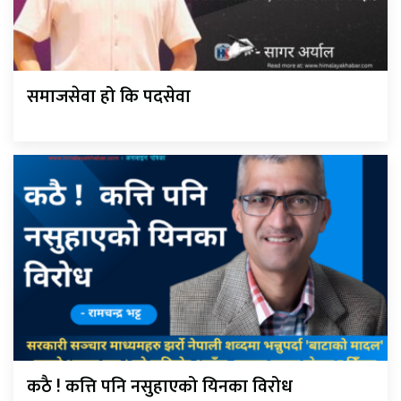
समाजसेवा हो कि पदसेवा
कठै ! कत्ति पनि नसुहाएको यिनका विरोध