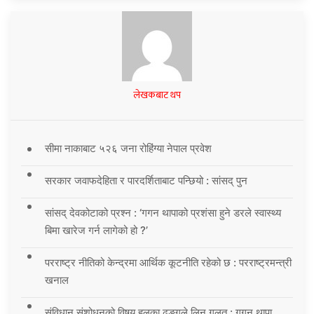
लेखकबाट थप
सीमा नाकाबाट ५२६ जना रोहिंग्या नेपाल प्रवेश
सरकार जवाफदेहिता र पारदर्शिताबाट पन्छियो : सांसद् पुन
सांसद् देवकोटाको प्रश्न : ‘गगन थापाको प्रशंसा हुने डरले स्वास्थ्य
बिमा खारेज गर्न लागेको हो ?’
परराष्ट्र नीतिको केन्द्रमा आर्थिक कूटनीति रहेको छ : परराष्ट्रमन्त्री
खनाल
संविधान संशोधनको विषय हलुका ढङ्गले लिनु गलत : गगन थापा