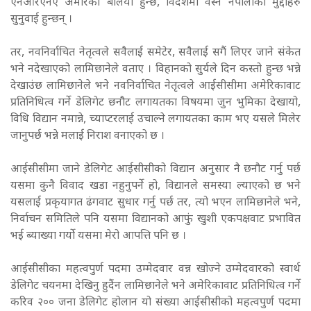
एनआरएनए अमेरिका बलियो हुन्छ, विदेशमा वस्ने नेपालीका मुद्दाहरु
सुनुवाई हुन्छन् ।
तर, नवनिर्वाचित नेतृत्वले सवैलाई समेटेर, सवैलाई सगैं लिएर जाने संकेत
भने नदेखाएको लामिछानेले वताए । विहानको सुर्यले दिन कस्तो हुन्छ भन्ने
देखाउंछ लामिछानेले भने नवनिर्वाचित नेतृत्वले आईसीसीमा अमेरिकावाट
प्रतिनिधित्व गर्ने डेलिगेट छनौट लगायतका विषयमा जुन भुमिका देखायो,
विधि विद्यान नमान्ने, च्याप्टरलाई उचाल्ने लगायतका काम भए यसले मिलेर
जानुपर्छ भन्ने मलाई निराश वनाएको छ ।
आईसीसीमा जाने डेलिगेट आईसीसीको विद्यान अनुसार नै छनौट गर्नु पर्छ
यसमा कुनै विवाद खडा नहुनुपर्ने हो, विद्यानले समस्या ल्याएको छ भने
यसलाई प्रकृयागत ढंगवाट सुधार गर्नु पर्छ तर, त्यो भएन लामिछानेले भने,
निर्वाचन समितिले पनि यसमा विद्यानको आफुं खुशी एकपक्षवाट प्रभावित
भई ब्याख्या गर्यो यसमा मेरो आपत्ति पनि छ ।
आईसीसीका महत्वपुर्ण पदमा उम्मेदवार वन्न खोज्ने उम्मेदवारको स्वार्थ
डेलिगेट चयनमा देखिनु हुदैंन लामिछानेले भने अमेरिकावाट प्रतिनिधित्व गर्ने
करिव २०० जना डेलिगेट होलान यो संख्या आईसीसीको महत्वपुर्ण पदमा