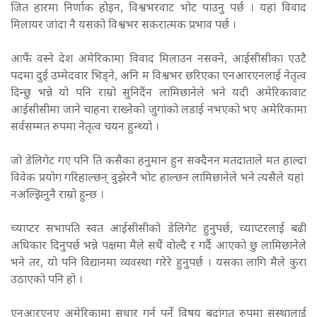
जित हारमा निर्णाक होइन, विश्वभरवाट भोट पाउनु पर्छ । यहां विवाद
मिलायर जांदा नै यसको विश्वभर सकरात्मक प्रभाव पर्छ ।
आफैं वस्ने देश अमेरिकामा विवाद मिलाउन नसक्ने, आईसीसीका एउटै
पदमा दुई उम्मेदवार भिड्ने, अनि म विश्वभर छरिएका एनआरएनलाई नेतृत्व
दिन्छु भन्ने यो पनि राम्रो सुनिदैंन लामिछानेले भने यदी अमेरिकावाट
आईसीसीमा जाने चाहना राख्नेको जुगांको लडाई नभएको भए अमेरिकामा
सर्वसम्मत रुपमा नेतृत्व चयन हुन्थ्यो ।
जो डेलिगेट गए पनि ति कसैका हनुमान हुन सक्दैनन मतदाताले मत हाल्दा
विवेक प्रयोग गरिहाल्छन् वुझेरनै भोट हाल्छन लामिछानेले भने त्यसैले यहां
नअल्झिनुनै राम्रो हुन्छ ।
च्याप्टर सभापति स्वत आईसीसीको डेलिगेट हुनुपर्छ, च्याप्टरलाई बढी
अधिकार दिनुपर्छ भन्ने पक्षमा मैले सधैं वोल्दै र गर्दै आएको छु लामिछानेले
भने तर, यो पनि विद्यानमा व्यवस्था गरेरे हुनुपर्छ । यसका लागि मैले कुरा
उठाएको पनि हो ।
एनआरएनए अमेरिकामा सुधार गर्नु पर्ने विषय बुदांगत रुपमा संस्थालाई