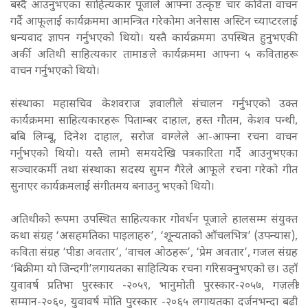
बस्दै आउनुभएका साहित्यकार पूजाले आफ्ना उत्कृष्ट चार कविता वाचन
गर्दै आफूलाई कार्यक्रममा आमन्त्रित गरेकोमा अनेसास अस्टिन च्याप्टरलाई
धन्यवाद ज्ञापन गर्नुभएको थियो। यस्तै कार्यक्रममा उपस्थित हुनुभएकी
अर्की अतिथी साहित्यकार तामाङले कार्यक्रममा आफ्ना ५ कविताहरू
वाचन गर्नुभएको थियो।
संस्थाका महासचिव केशवराज ज्ञवालीले संचालन गर्नुभएको उक्त
कार्यक्रममा साहित्यकारहरू पिताम्बर दाहाल, हस्त गौतम, केशव पन्थी,
बबि लिम्बू, दिनेश दाहाल, सरोज वाग्लेले आ-आफ्ना रचना वाचन
गर्नुभएको थियो। यस्तै लामो समयदेखि पत्रकारिता गर्दै आउनुभएका
सञ्चारकर्मी तथा संस्थाका सदस्य सुमन गैरेले आफूले रचना गरेको गीत
सुनाएर कार्यक्रमलाई संगीतमय बनाउनु भएको थियो।
अतिथीको रूपमा उपस्थित साहित्यकार गोवर्धन पूजाले हालसम्म संयुक्त
कथा संग्रह ‘असहमतिका पाइलाहरु’, ‘शून्यताको आँचलभित्र’ (उपन्यास),
कविता संग्रह ‘पीडा अवतार’, ‘वाचल ओठहरू’, ‘प्रेम अवतार’, गजल संग्रह
‘बिक्रीमा यो जिन्दगी’लगायतका साहित्यिक रचना गरिसक्नुभएको छ। उहाँ
युवावर्ष प्रतिभा पुरस्कार -२०५९, भानुमोती पुरस्कार-२०५७, गज़लश्री
सम्मान-२०६०, युवावर्ष मोति पुरस्कार -२०६५ लगायतका दर्जनभन्दा बढी