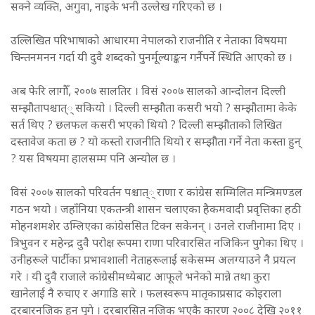
सक्ने व्यक्ति, अगुवा, नाइके भनी उल्लेख गरिएको छ ।
उल्लिखित परिभाषाको आधारमा नेपालको राजनीति र नेताका विषयमा
चिन्तनमनन गर्दा यी दुवै शब्दको पुनर्मूल्याङ्कन गर्नैपर्ने स्थिति आएको छ ।
अब फेरि लागौँ, २००७ सालतिर । विसं २००७ सालको आन्दोलन दिल्ली
सम्झौतापश्चात्् सकियो । दिल्ली सम्झौता कसरी भयो ? सम्झौतामा केके
सर्त थिए ? छलफल कसरी भएको थियो ? दिल्ली सम्झौताको लिखित
दस्तावेज कता छ ? यो कस्तो राजनीति थियो र सम्झौता गर्ने नेता कस्ता हुन्
? यस विषयमा हालसम्म पनि अन्योल छ ।
विसं २००७ सालको परिवर्तन पश्चात्् राणा र कांग्रेस सम्मिलित मन्त्रिमण्डल
गठन भयो । जहाँनिया एकतन्त्री शासन चलाएका हैकमवादी प्रवृत्तिका हठी
मोहनशमशेर उम्लिएका कांग्रेससित टिक्न सकेनन् । उनले राजीनामा दिए ।
त्रिभुवन र महेन्द्र दुवै परोक्ष रूपमा राणा परिवारसित नजिकिन पुगेका थिए ।
उनीहरूले पार्टीका प्रभावशाली नेताहरूलाई सकेसम्म अलग्याउने नै प्रयत्न
गरे । यी दुवै राजाले कांग्रेसीमध्येबाट आफूले भनेको मान्ने तथा कुरा
खानेलाई नै रुचाए र अगाडि सारे । फलस्वरूप मातृकाप्रसाद कोइराला
दरबारनजिक हुन पुगे । दरबारसित नजिक भएकै कारण २००८ देखि २०११