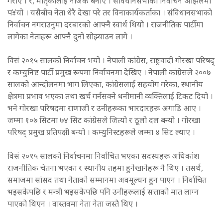
गराए । र, मातृकालाई नजिक बनाए । संविधानसभाको निर्वाचन ओझेलमा
प¥यो । यसैबीच नेता धेरै देखा परे तर विनाकार्यकर्ताका । संविधानसभाको
निर्वाचन नगराउनुमा दरबारको आफ्नै स्वार्थ थियो । राजनीतिक पार्टीमा
लागेका नेताहरू आफ्नै दुनो सोझ्याउन लागे ।
विसं २०१५ सालको निर्वाचन भयो । नेपाली कांग्रेस, राष्ट्रवादी गोरखा परिषद्
र कम्युनिष्ट पार्टी प्रमुख रूपमा निर्वाचनमा देखिए । नेपाली कांग्रेसले २००७
सालको आन्दोलनमा भाग लिएका, कांग्रेसलाई सहयोग गरेका, स्थानीय
क्षेत्रमा प्रभाव भएका तथा खर्च गर्नसक्ने धनीमानी व्यक्तिलाई टिकट दियो ।
भने गोरखा परिषदमा राणाजी र उनीहरूका भारदारहरू अगाडि आए ।
जम्मा १०७ सिटमा ७४ सिट कांग्रेसले जित्यो र ठूलो दल बन्यो । गोरखा
परिषद् प्रमुख प्रतिपक्षी बन्यो । कम्युनिस्टहरूले जम्मा ४ सिट ल्याए ।
विसं २०१५ सालको निर्वाचनमा निर्वाचित भएका सदस्यहरू अधिकांश
राजनीतिक चेतना भएका र स्थानीय तहमा हुनेखानेहरू नै थिए । तसर्थ,
समाजमा सांसद तथा नेताको सम्मानमा अवमूल्यन हुन पाएन । निर्वाचित
भइसकेपछि र मन्त्री भइसकेपछि पनि उनीहरूलाई सत्ताको मात लाग्न
पाएको थिएन । वास्तवमा नेता नेता जस्तै थिए ।