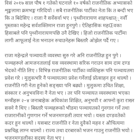
विसं २०१७ साल पौष १ गतेको घटनाले १० वर्षको राजनीतिक अभ्यासको
शृङ्खलामा क्रमभङ्ग गरिदियो । सबै राजनीतिक पार्टीका नेता कि त बन्दी भए
कि त बिदेसिए । राजा नै सर्वेसर्वा भए । पृथ्वीनारायण शाहपश्चात्् नवौँ
पुस्ताका महेन्द्र सर्वशक्तिमान राजा हुनपुगे । ऐतिहासिक महŒवका
हिसाबले पनि पृथ्वीनारायणपछि उनै देखिए । हिजो राजनीतिक पार्टीमा
लागी आफूलाई नेता भनाउन रुचाउनेहरू बिस्तारै ओझेल पर्दै गए ।
राजा महेन्द्रले पञ्चायती व्यवस्था सुरु गरे अनि राजनीतिज्ञ हुन पुगे ।
पञ्चहरूले आमजनतालाई यस व्यवस्थामा सरिक गराउन साम दाम दण्ड
भेदको नीति लिए । विभिन्न राजनीतिक पार्टीका व्यक्तिहरू पनि पञ्चायतमा
प्रवेश गरे । मुलुकभरि नै पञ्चायतमा प्रवेश गर्नेलाई प्रोत्साहन हुन थाल्यो ।
राजनीति गरी नेता हुनेको सङ्ख्या पनि बढ्यो । मुलुकमा उचित शिक्षा,
संस्कार र अनुभवविना नै नेता भए । तर पनि पञ्चायत व्यवस्थामा भएका
मन्त्रीहरू २–४ जनाबाहेक अधिकांश शिक्षित, अनुभवी र आफ्नो कुरा राख्न
सक्ने नै थिए । बिस्तारै पञ्चहरूको भीडमा पञ्चायतको गुनगान गर्ने तथा
राजारानीको गुणगान गर्ने भजनमण्डली तयार भयो । यस्ता दण्डवतेको
कदर हुन थाल्यो । यसबाट राजनीति र नेता दुवैको महव र औचित्यमा
प्रश्नचिह्न लाग्न थाल्यो । राज्य तथा दरबारको भजन गाउनु राजनीति भयो ।
भजनमण्डलीका सदस्य नेता भए ।