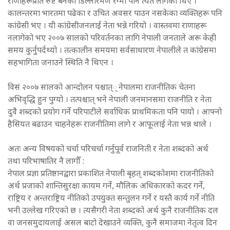
राणाहरूप्रति रुष्ट बनेका डिल्लीरमण रेग्मी पनि त्यतै लागेका थिए ।
कालन्तरमा भारतमा पढेका र उचित अवसर पाउन नसकेका व्यक्तिहरू पनि
कांग्रेसी भए । यी कांग्रेसीजनलाई नेता भन्ने गरियो । वास्तवमा राणाहरू
नलागेको भए २००७ सालको परिवर्तनका लागि नेपाली जनताले अरू केही
समय कुर्नुपर्दथ्यो । तत्कालीन समयमा सर्वसाधारण नेपालीले त कांग्रेसमा
सहभागिता जनाउने स्थिति नै थिएन ।
विसं २००७ सालको आन्दोलन पश्चात्् नेपालमा राजनीतिक चेतना
अभिवृद्धि हुन पुग्यो । तत्पश्चात् भने नेपाली जनमानसमा राजनीति र नेता
दुवै शब्दको प्रयोग गर्ने परिपाटीले सर्वाधिक प्राथमिकता पनि पायो । आफ्नो
हैसियत बढाउन चाहनेहरू राजनीतिमा लागे र आफूलाई नेता भन्न थाले ।
अतः अन्य विषयको चर्चा परिचर्चा गर्नुपूर्व राजनिती र नेता शब्दको अर्थ
तथा परिभाषातिर नै लागौँ :
नेपाल प्रज्ञा प्रतिष्ठानद्वारा प्रकाशित नेपाली बृहत् शब्दकोशमा राजनीतिको
अर्थ प्रजाको शान्तिसुरक्षा कायम गर्ने, मौलिक अधिकारको कदर गर्ने,
राष्ट्रिय र अन्तराष्ट्रिय नीतिको उपयुक्त सन्तुलन गर्ने र यस्तै कार्य गर्ने नीति
भनी उल्लेख गरिएको छ । त्यसैगरी नेता शब्दको अर्थ कुनै राजनीतिक दल
वा जनसमुदायलाई असल बाटो देखाउने व्यक्ति, कुनै समाजमा नेतृत्व दिन