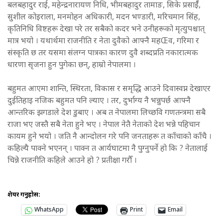
बलबहादुर राई, महेन्द्रनारायण निधि, भीमबहादुर तामाङ, सिके प्रसाईँ,
सुशील कोइराला, मनमोहन अधिकारी, मदन भण्डारी, मरिचमान सिंह,
कृतिनिधि विष्टहरू देखा परे तर सबैको कदर भने उनीहरूको मृत्युपश्चात्
मात्र भयो । यथार्थमा राजनीति र नेता दुवैको आफ्नै महŒव, गरिमा र
संस्कृति छ तर यसमा संलग्न पात्रका कारण दुवै शब्दप्रति नकारात्मक
धारणा सृजना हुन पुगेका छन्, हाम्रो नेपालमा ।
बहुमत आएमा शान्ति, स्थिरता, विकास र समृद्धि आउने दिवास्वप्न देखाएर
दुईतिहाइ नजिक बहुमत पनि ल्याए । तर, दुर्भाग्य नै भन्नुपर्छ आफ्नै
आन्तरिक झगडाले देश डुबाए । अब त नेपालमा लिच्छवि गणतन्त्रमा सबै
राजा भए जस्तै सबै नेता हुने भए । नेपाल नेतै नेताको देश भन्ने पहिचान
कायम हुने भयो । जति नै आन्दोलन गरे पनि जनताहरू त काँचाको काँचै ।
कहिल्यै पाक्ने भएनन् । पाक्न त आर्यघाटमा नै पुग्नुपर्ने हो कि ? नेतालाई
चिन्ने राजनीति कहिले आउने हो ? प्रतीक्षा गरौँ ।
शेयर गर्नुहोस:
WhatsApp
Print
Email