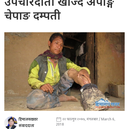
उपचारदाता खोज्दै अपाङ्ग
चेपाङ दम्पती
हिमालयखवर
२२ फाल्गुन २०७४, मंगलबार / March 6,
2018
संवाददाता