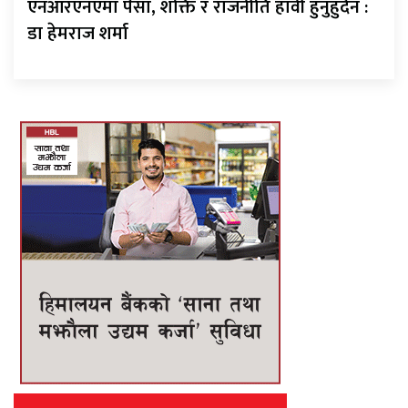
एनआरएनएमा पैसा, शक्ति र राजनीति हावी हुनुहुँदैन :
डा हेमराज शर्मा