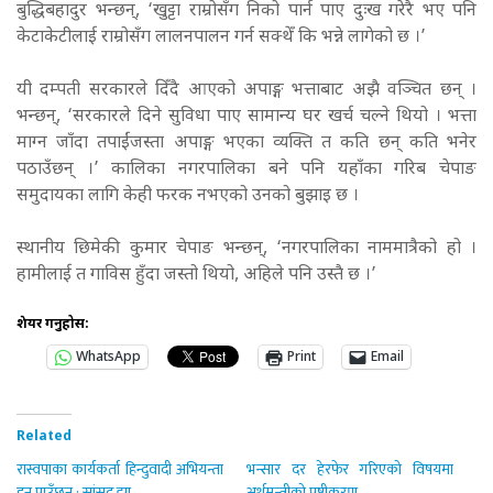
बुद्धिबहादुर भन्छन्, ‘खुट्टा राम्रोसँग निको पार्न पाए दुःख गरेरै भए पनि
केटाकेटीलाई राम्रोसँग लालनपालन गर्न सक्थेँ कि भन्ने लागेको छ ।’
यी दम्पती सरकारले दिँदै आएको अपाङ्ग भत्ताबाट अझै वञ्चित छन् ।
भन्छन्, ‘सरकारले दिने सुविधा पाए सामान्य घर खर्च चल्ने थियो । भत्ता
माग्न जाँदा तपाईंजस्ता अपाङ्ग भएका व्यक्ति त कति छन् कति भनेर
पठाउँछन् ।’
कालिका नगरपालिका बने पनि यहाँका गरिब चेपाङ
समुदायका लागि केही फरक नभएको उनको बुझाइ छ ।
स्थानीय छिमेकी कुमार चेपाङ भन्छन्, ‘नगरपालिका नाममात्रैको हो ।
हामीलाई त गाविस हुँदा जस्तो थियो, अहिले पनि उस्तै छ ।’
शेयर गर्नुहोस:
WhatsApp
Print
Email
Related
रास्वपाका कार्यकर्ता हिन्दुवादी अभियन्ता
भन्सार दर हेरफेर गरिएको विषयमा
हुन पाउँछन् : सांसद् झा
अर्थमन्त्रीको प्रष्टीकरण