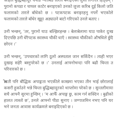
अहिले बुद्धिबहादुर चेपाङ ग्याबिङ तारले बनाइएको जुत्ता लगाएर हिँड्छन् ।
पुरानो कपडा र चप्पल काटेर बनाइएको उनको जुत्ता करिब दुई किलो जति
फलामको तारले बाँधेको छ । पटकपटक बनाइरहनु नपर्ने भएकोले
फलामको तारले बाँधेर खुट्टा अड्याउने बाटो गरिएको उनले बताए ।
उनी भन्छन्, ‘तर, पुरानो घाउ बल्झिरहन्छ । बेलाबेलामा घाउ पाकेर दुःख
दिएपछि उनी धेरैपटक स्वास्थ्य चौकी धाएँ । स्वास्थ्य चौकीको औषधिले छुँदै
छोएन ।’
उनी भन्छन्, ‘उपचारको लागि ठूलो अस्पताल जान सकिँदैन । त्यही भएर
दुखाइ सहेरै बस्नुपरेको छ ।’ उनलाई आफ्नोभन्दा पनि बढी चिन्ता त
परिवारको छ ।
श्रीमती पनि बौद्धिक अपाङ्गता भएकीले काखमा भएका तीन भाई छोरालाई
कसरी हुर्काउने भन्ने चिन्ता बुद्धिबहादुरको थाप्लोमा परेको छ । सुन्तलीमाया
सधै आफ्नै सुरमा हुन्छिन् । ‘म आफैँ अपाङ्ग छु, काम गर्न सक्दिन । बुढीको
हालत त्यस्तो छ’, उनले आफ्नो पीडा सुनाए । जग्गाजमिन नभए पनि घर
भने जनता आवास कार्यक्रमले बनाइदिएको छ ।