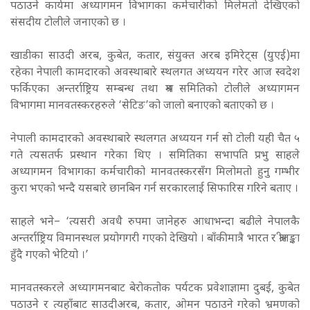
पठाउने कार्यमा अध्यागमन विभागका कर्मचारीको मिलेमतो देखिएको
संसदीय टोलीले जनाएको छ ।
खाडीका साउदी अरब, कुबेत, कतार, संयुक्त अरब इमिरेट्स (युएई)मा
रहेका नेपाली कामदारको अवस्थाबारे स्थलगत अध्ययन गरेर आज स्वदेश
फर्किएका अन्तर्राष्ट्रिय सम्बन्ध तथा श्रम समितिको टोलीले अध्यागमन
विभागमा मानवतस्करहरुले ‘सेटिङ’को जालो बनाएको बताएको छ ।
नेपाली कामदारको अवस्थाबारे स्थलगत अध्ययन गर्न सो टोली यही चैत ५
गते त्यसतर्फ प्रस्थान गरेका थिए ।
समितिका सभापति प्रभु साहले
अध्यागमन विभागका कर्मचारीको मानवतस्करसँग मिलोमतो हुनु गम्भीर
कुरा भएको भन्दै यसबारे छानबिन गर्न सरकारलाई सिफारिस गरिने बताए ।
साहले भने– ‘त्यसरी अवधै रुपमा जानेहरु आधाभन्दा बढीले नेपालकै
अन्तर्राष्ट्रिय विमानस्थल प्रयोगगरी गएको देखियो । बाँकीमात्रै भारत र श्रीलङ्का
हुँदै गएको भेटियो ।’
मानवतस्करले अध्यागमनबाट बेरोकतोक पर्यटक प्रवेशाज्ञामा दुबई, कुबेत
पठाउने र त्यहाँबाट साउदीअरब, कतार, ओमन पठाउने गरेको भ्रमणको