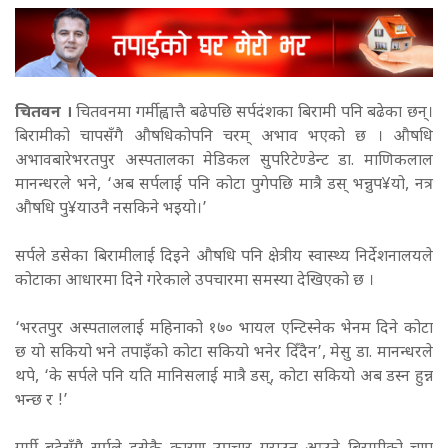
चितवन ।
चितवनमा गर्मीह्वात्तै बढेपछि सर्पदंशका बिरामी पनि बढेका छन्।
बिरामीको चापसँगै औषधिकोपनि चरम् अभाव भएको छ । औषधि
अभावबारेभरतपुर अस्पतालका मेडिकल सुपरिटेण्डेन्ट डा. माणिकलाल
मानन्धरले भने, ‘अब सर्पलाई पनि कोटा पुगेपछि मात्रै डस् भन्नुप¥यो, नत्र
औषधि पु¥याउनै नसकिने भइयो।’
सर्पले डसेका बिरामीलाई दिइने औषधि पनि क्षेत्रीय स्वास्थ्य निर्देशनालयले
कोटाका आधारमा दिने गरेकाले उपचारमा समस्या देखिएको छ ।
‘भरतपुर अस्पताललाई महिनाको १७० भायल एन्टिस्नेक भेनम दिने कोटा
छ यो सकियो भने तपाइँको कोटा सकियो भनेर दिँदैन’, मेसु डा. मानन्धरले
थपे, ‘के सर्पले पनि यति मानिसलाई मात्रै डस्, कोटा सकियो अब डस्न हुन्न
भन्छ र !’