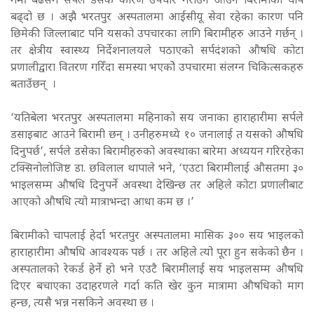
गर्मी बढेसँगै सर्पले डसेकै कारण उपचार गराउन आउने बिरामीको चाप
बढ्दो छ । अझै भरतपुर अस्पतालमा आईसीयू सेवा रहेका कारण पनि
छिमेकी जिल्लाबाट पनि यसको उपचारका लागि बिरामीहरु आउने गर्छन् ।
तर क्षेत्रीय स्वास्थ्य निर्देशनालयले पठाएको सर्पदंशको औषधि कोटा
प्रणालीद्वारा वितरण गरिँदा समस्या भएकोे उपचारमा संलग्न चिकित्सकहरु
बताउँछन् ।
‘यतिबेला भरतपुर अस्पतालमा महिनाको सय जनाका हाराहारीमा सर्पले
डसाइबाट आउने बिरामी छन् । उनीहरुमध्ये १० जनालाई त यसको औषधि
दिनुपर्छ’, सर्पले डसेका बिरामीहरुको अवस्थाका बारेमा अध्ययन गरिरहेका
टक्सिनोलोजिष्ट डा. छविलाल थापाले भने, ‘एउटा बिरामीलाई औसतमा ३०
भाइलसम्म औषधि दिनुपर्ने अवस्था देखिन्छ तर अहिले कोटा प्रणालीबाट
आएको औषधि त्यो मात्राभन्दा आधा कम छ ।’
बिरामीको चापलाई हेर्दा भरतपुर अस्पतालमा मासिक ३०० सय भाइलको
हाराहारीमा औषधि आवश्यक पर्छ । तर अहिले त्यो पूरा हुन सकेको छैन ।
अस्पतालको रेकर्ड हेर्ने हो भने एउटै बिरामीलाई सय भाइलसम्म औषधि
दिएर बचाएका उदाहरणले गर्दा कति खेर कुन मात्रामा औषधिको माग
हन्छ, त्यसै भन्न नसकिने अवस्था छ ।