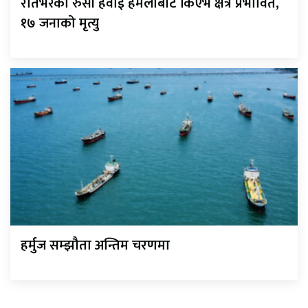
रातभरको रुसी हवाई हमलाबाट किएभ क्षेत्र प्रभावित,
१७ जनाको मृत्यु
हर्मुज सम्झौता अन्तिम चरणमा